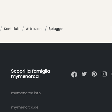
Sant Lluis
Attrazioni
Spiagge
Scopri la famiglia
mymenorca
mymenorca.info
mymenorca.de