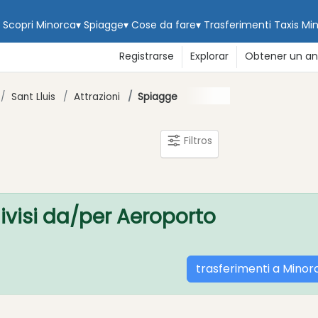
Scopri Minorca
▾
Spiagge
▾
Cose da fare
▾
Trasferimenti
Taxis Mi
Registrarse
Explorar
Obtener un an
Sant Lluis
Attrazioni
Spiagge
Filtros
divisi da/per Aeroporto
trasferimenti a Minor