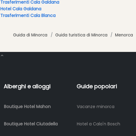
Trasferimenti Cala Galdana
Tour
Hotel Cala Galdana
ed
Trasferimenti Cala Blanca
Escursioni
Parchi
acquatici
Guida di Minorca
Guida turistica di Minorca
Menorca
Ristorante
Boat
Excursions
Cafe
Bar
Alimenti
Alberghi e alloggi
Guide popolari
e
bevande
Cultura
Boutique Hotel Mahon
Vacanze minorca
Attività
per
Boutique Hotel Ciutadella
Hotel a Cala'n Bosch
bambini