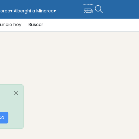
norca
▾
Alberghi a Minorca
▾
uncio hoy
Buscar
ca