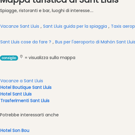
di
Spiagge, ristoranti e bar, luoghi di interesse....
riferimento
Monumento
Vacanze Sant Lluis
,
Sant Lluis guida per la spiaggia
,
Taxis aerop
antico
Parco
Sant Lluis cose da fare ?
,
Bus per l'aeroporto di Mahón Sant Llui
naturale
Historic
Buildings
= visualizza sulla mappa
consiglio
Harbour
and
Marina
Vacanze a Sant Lluis
Hotel Boutique Sant Lluis
Tourist
Hotel Sant Lluis
Attraction
Trasferimenti Sant Lluis
Scenic
views
Potrebbe interessarti anche
Società
di
Hotel Son Bou
attività