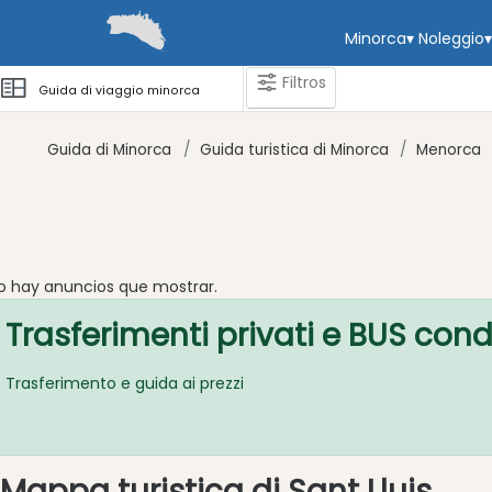
Minorca
▾
Noleggio
▾
Filtros
Guida di viaggio minorca
Guida di Minorca
Guida turistica di Minorca
Menorca
Categorie
Attrazioni
Spiaggia
o hay anuncios que mostrar.
Resort
Trasferimenti privati ​​e BUS con
Beach
Spiaggia
naturale
Trasferimento e guida ai prezzi
Luoghi
d'interesse
e
Mappa turistica di Sant Lluis
punti