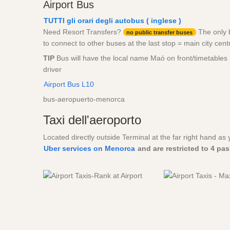
Airport Bus
TUTTI gli orari degli autobus ( inglese )
Need Resort Transfers?
The only b
no public transfer buses
to connect to other buses at the last stop = main city cent
TIP
Bus will have the local name Maó on front/timetables
driver
Airport Bus L10
bus-aeropuerto-menorca
Taxi dell'aeroporto
Located directly outside Terminal at the far right hand as 
Uber services on Menorca
and are restricted to 4 pa