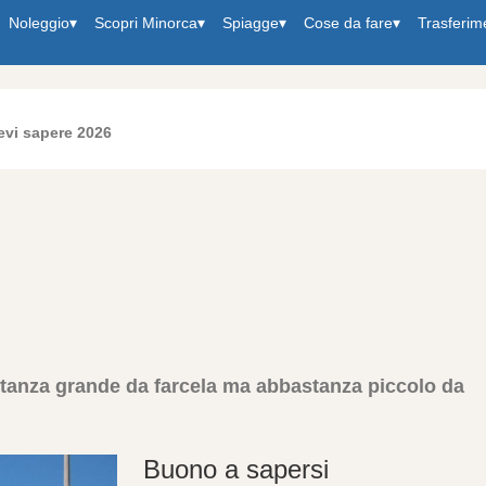
Noleggio
▾
Scopri Minorca
▾
Spiagge
▾
Cose da fare
▾
Trasferim
vi sapere 2026
stanza grande da farcela ma abbastanza piccolo da
Buono a sapersi