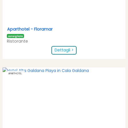
Aparthotel -
Floramar
consigliato
Ristorante
Dettagli >
APARTHOTEL