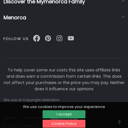
Discover the Mymenorca Family
Menorca
FOLLOW US
To help cover some our costs this site uses affiliate links
and does earn a commission from certain links. This does
not affect your purchases or the price you may pay. Neither
does it influence our opinions
We use AI Copyright detection
We use cookies to improve your experience
I accept
Mappa
About
Terms and Conditions
Privacy
Cookie Policy
Nac
© 2026 my Menorca