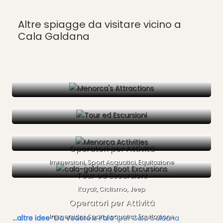
Altre spiagge da visitare vicino a
Cala Galdana
Operatori per Attività
Immersioni, Sport Acquatici, Equitazione
Tour ed Escursioni
Kayak, Ciclismo, Jeep
Operatori per Attività
Immersioni, Sport Acquatici, Equitazione
...altre idee “Da Vedere e Fare”
per Cala Galdana