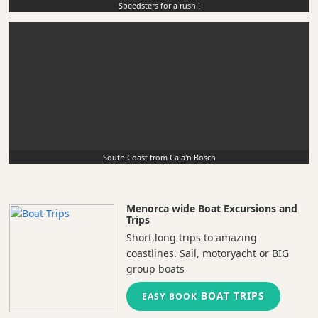
Speedsters for a rush !
South Coast from Cala'n Bosch
Menorca wide Boat Excursions and
Trips
Short,long trips to amazing
coastlines. Sail, motoryacht or BIG
group boats
BOAT TRIPS
EASY BOOK