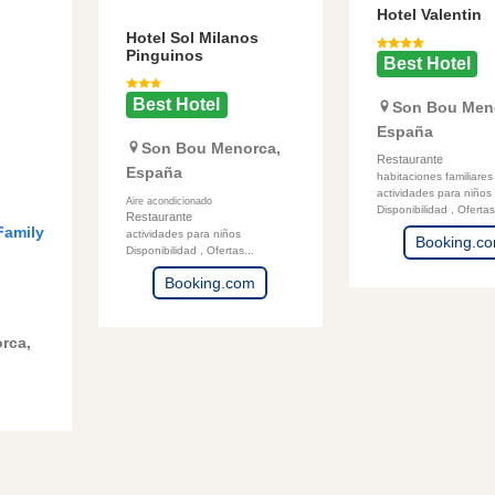
Hotel Valentin
Hotel Sol Milanos
Pinguinos
Best Hotel
Best Hotel
Son Bou
Men
España
Son Bou
Menorca
,
Restaurante
España
habitaciones familiares
actividades para niños
Aire acondicionado
Disponibilidad , Ofertas.
Restaurante
Family
actividades para niños
Booking.c
Disponibilidad , Ofertas...
Booking.com
rca
,