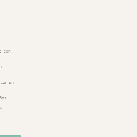
ol con
a
s con un
eños
os