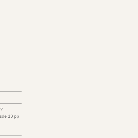
? -
esde
13
pp