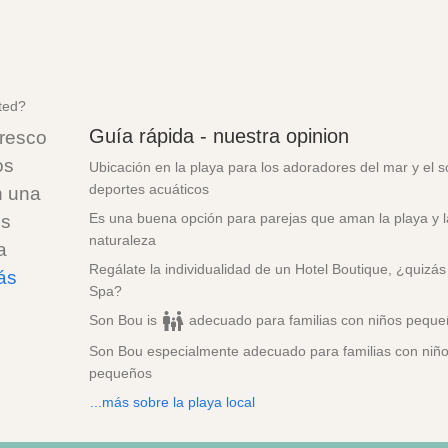
ted?
Guía rápida - nuestra opinion
oresco
os
Ubicación en la playa para los adoradores del mar y el s
deportes acuáticos
n una
Es una buena opción para parejas que aman la playa y l
es
naturaleza
a
Regálate la individualidad de un Hotel Boutique, ¿quizá
ás
Spa?
Son Bou is
adecuado para familias con niños pequ
Son Bou especialmente adecuado para familias con niñ
pequeños
...más sobre la playa local