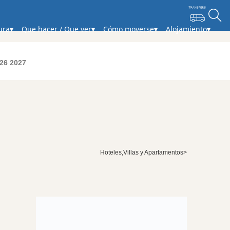
ura
Que hacer / Que ver
Cómo moverse
Alojamiento
026 2027
Hoteles,Villas y Apartamentos>