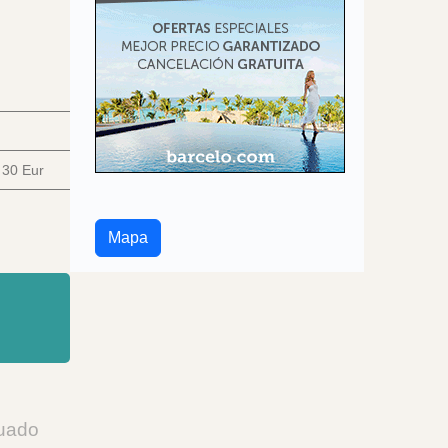
.
30 Eur
Mapa
cuado