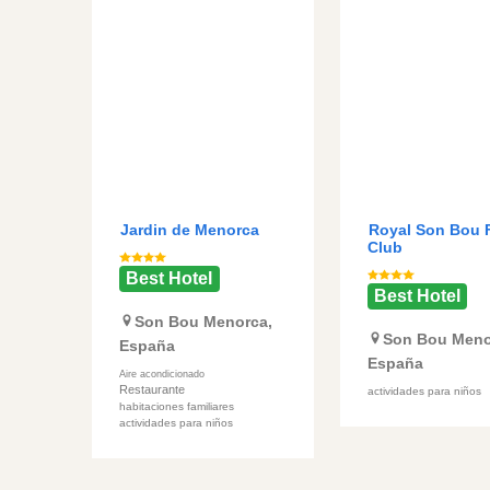
Jardin de Menorca
Royal Son Bou 
Club
Best Hotel
Best Hotel
Son Bou
Menorca
,
Son Bou
Meno
España
España
Aire acondicionado
Restaurante
actividades para niños
habitaciones familiares
actividades para niños