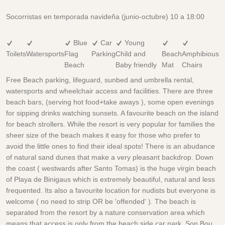
Socorristas en temporada navideña (junio-octubre) 10 a 18:00
Blue
Car
Young
Toilets
Watersports
Flag
Parking
Child and
Beach
Amphibious
Beach
Baby friendly
Mat
Chairs
Free Beach parking, lifeguard, sunbed and umbrella rental,
watersports and wheelchair access and facilities. There are three
beach bars, (serving hot food+take aways ), some open evenings
for sipping drinks watching sunsets. A favourite beach on the island
for beach strollers. While the resort is very popular for families the
sheer size of the beach makes it easy for those who prefer to
avoid the little ones to find their ideal spots! There is an abudance
of natural sand dunes that make a very pleasant backdrop. Down
the coast ( westwards after Santo Tomas) is the huge virgin beach
of Playa de Binigaus which is extremely beautiful, natural and less
frequented. Its also a favourite location for nudists but everyone is
welcome ( no need to strip OR be 'offended' ). The beach is
separated from the resort by a nature conservation area which
means that access is only from the beach side car park. Son Bou