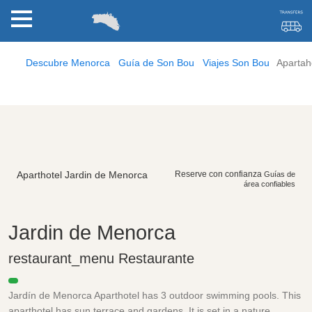
10 photos
Descubre Menorca
Guía de Son Bou
Viajes Son Bou
Apartah
Aparthotel Jardin de Menorca
Reserve con confianza
Guías de
área confiables
Jardin de Menorca
restaurant_menu
Restaurante
Jardín de Menorca Aparthotel has 3 outdoor swimming pools. This
aparthotel has sun terrace and gardens. It is set in a nature