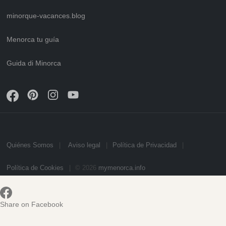
minorque-vacances.blog
Menorca tu guía
Guida di Minorca
Quiénes Somos
Aviso legal
Política de Privacidad
Política de Cookies
© 2026
mymenorca.info
Share on Facebook