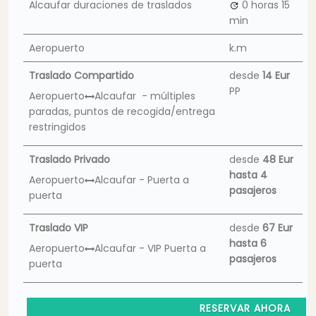
Alcaufar duraciones de traslados
0 horas
15
min
Aeropuerto
k.m
Traslado Compartido
desde
14 Eur
PP
Aeropuerto
Alcaufar - múltiples
paradas, puntos de recogida/entrega
restringidos
Traslado Privado
desde
48 Eur
hasta 4
Aeropuerto
Alcaufar - Puerta a
pasajeros
puerta
Traslado VIP
desde
67 Eur
hasta 6
Aeropuerto
Alcaufar - VIP Puerta a
pasajeros
puerta
RESERVAR AHORA