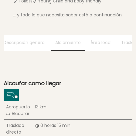
Toilets
Young Child and Baby friendly
... y todo lo que necesita saber está a continuación.
Descripción general
Alojamiento
Área local
Trasla
Alcaufar como llegar
Aeropuerto
13 km
Alcaufar
Traslado
0 horas
15 min
directo