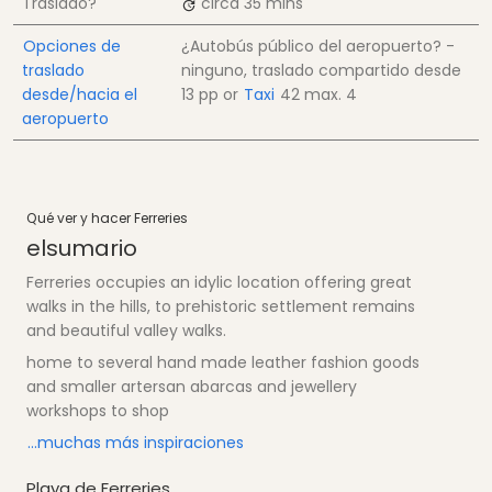
Traslado?
circa 35 mins
Opciones de
¿Autobús público del aeropuerto? -
traslado
ninguno, traslado compartido desde
desde/hacia el
13
pp
or
Taxi
42
max. 4
aeropuerto
Qué ver y hacer Ferreries
e​lsumario
Ferreries occupies an idylic location offering great
walks in the hills, to prehistoric settlement remains
and beautiful valley walks.
home to several hand made leather fashion goods
and smaller artersan abarcas and jewellery
workshops to shop
...muchas más inspiraciones
Playa de Ferreries