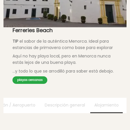
Ferreries Beach
TIP
el sabor de la auténtica Menorca. Ideal para
estancias de primavera como base para explorar
Aquí no hay playa local, pero en Menorca nunca
estás lejos de una buena playa.
...y todo lo que se arrodilló para saber está debajo.
playas cercanas
ción / Aeropuerto
Descripción general
Alojamiento
Á