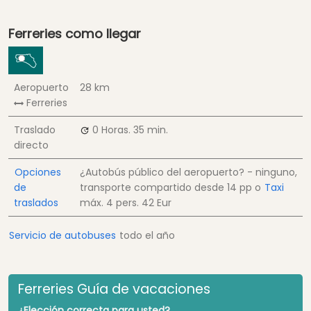
Ferreries como llegar
Aeropuerto
28 km
Ferreries
Traslado
0 Horas.
35 min.
directo
Opciones
¿Autobús público del aeropuerto? - ninguno,
de
transporte compartido desde
14
pp
o
Taxi
traslados
máx. 4 pers.
42 Eur
Servicio de autobuses
todo el año
Ferreries Guía de vacaciones
¿Elección correcta para usted?