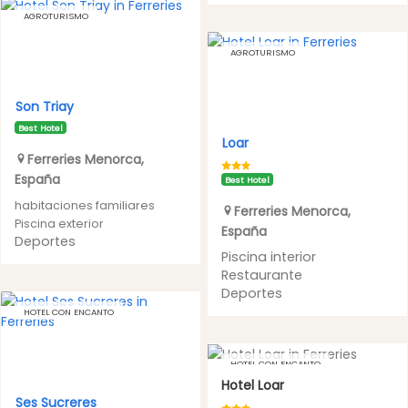
AGROTURISMO
AGROTURISMO
Son Triay
Best Hotel
Loar
Ferreries
Menorca
,
España
Best Hotel
habitaciones familiares
Ferreries
Menorca
,
Piscina exterior
España
Deportes
Piscina interior
Restaurante
Deportes
HOTEL CON ENCANTO
HOTEL CON ENCANTO
Hotel Loar
Ses Sucreres