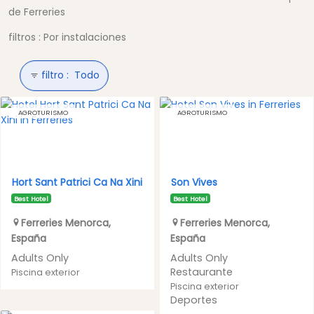
de Ferreries
filtros : Por instalaciones
filtro :
Todo
AGROTURISMO
AGROTURISMO
Hort Sant Patrici Ca Na Xini
Son Vives
Best Hotel
Best Hotel
Ferreries
Menorca
,
Ferreries
Menorca
,
España
España
Adults Only
Adults Only
Restaurante
Piscina exterior
Piscina exterior
Deportes