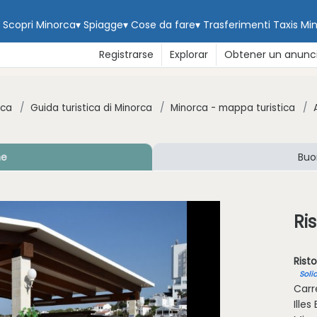
Scopri Minorca
▾
Spiagge
▾
Cose da fare
▾
Trasferimenti
Taxis Mi
Registrarse
Explorar
Obtener un anunc
rca
Guida turistica di Minorca
Minorca - mappa turistica
ne
Buo
Ri
Rist
Soli
Carre
Illes