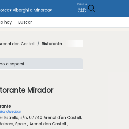
norca
▾
Alberghi a Minorca
▾
io hoy
Buscar
Arenal den Castell
Ristorante
no a sapersi
storante Mirador
orante
citar derechos
r Estrella, s/n, 07740 Arenal d'en Castell,
 Balears, Spain , Arenal den Castell ,