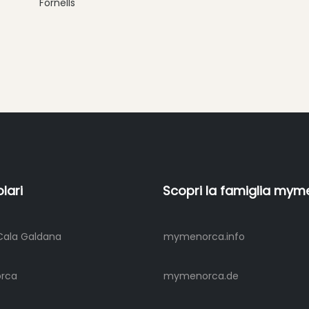
Fornells
lari
Scopri la famiglia my
Cala Galdana
mymenorca.info
orca
mymenorca.de