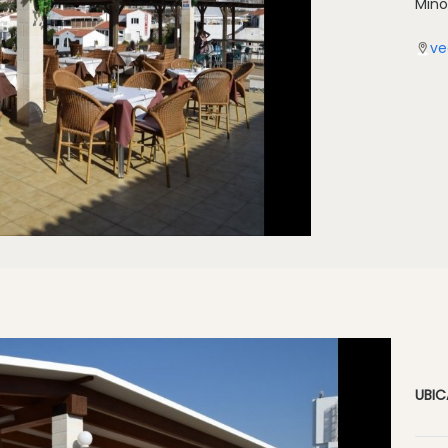
Mino
ve
UBI