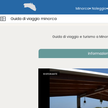
Minorca
▾
Noleggio
▾
Guida di viaggio minorca
Guida di viaggio e turismo a Mino
informazio
RISTORANTE