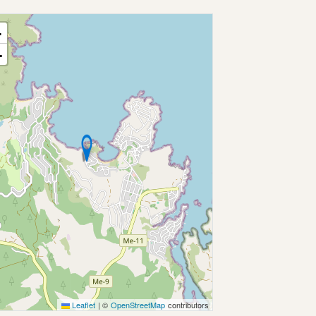
+
−
Leaflet
|
©
OpenStreetMap
contributors