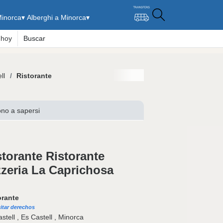
Minorca
▾
Alberghi a Minorca
▾
 hoy
Buscar
ll
Ristorante
no a sapersi
storante Ristorante
zzeria La Caprichosa
orante
citar derechos
stell , Es Castell , Minorca