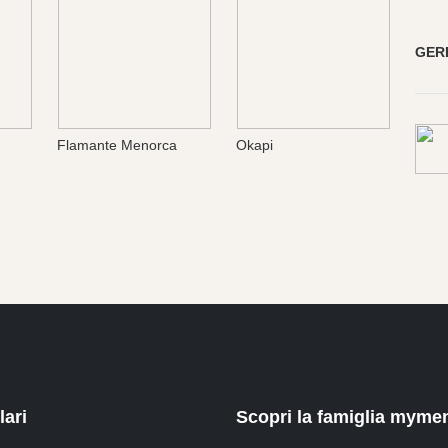
GER
Flamante Menorca
Okapi
ari
Scopri la famiglia myme