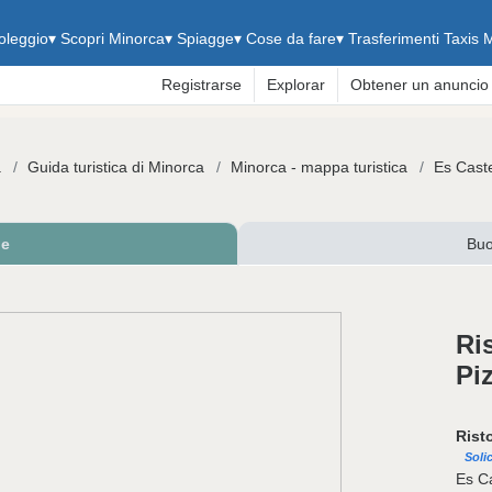
oleggio
▾
Scopri Minorca
▾
Spiagge
▾
Cose da fare
▾
Trasferimenti
Taxis 
Registrarse
Explorar
Obtener un anuncio
a
Guida turistica di Minorca
Minorca - mappa turistica
Es Caste
ne
Buo
Ri
Pi
Rist
Soli
Es Ca