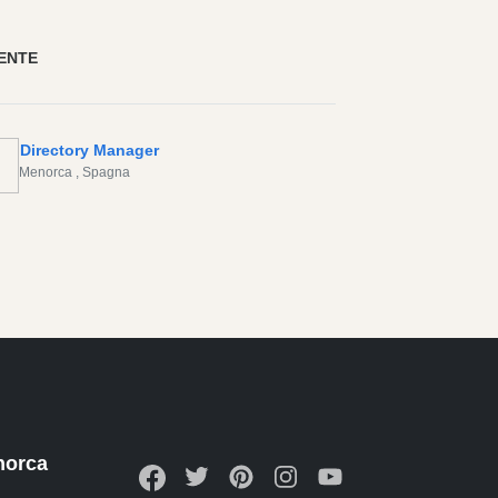
ENTE
Directory Manager
Menorca
, Spagna
norca