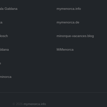
ala Galdana
mymenorca.info
ca
mymenorca.de
Bosch
minorque-vacances.blog
aldana
MiMenorca
u
 minorca
© 2026
mymenorca.info