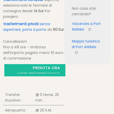
seleziona solo le fermate di
Non cosa stai
consegna
desde
14 Eur
Por
cercando?
pasajero
Vacanzes a Port
trasferimenti privati
senza
Addaia
aspettare, porta a porta
da
60 Eur
Mappa turistica
Cancellazioni
di Port Addaia
fino a 48 ore - rimborso
dell'importo pagato meno 10 euro
di commissione
PRENOTA ORA
...o ottieni semplicemente un prezzo
Transfer
0 Horas.
25
Duration :
min.
Aeropuerto:
20 K.M.