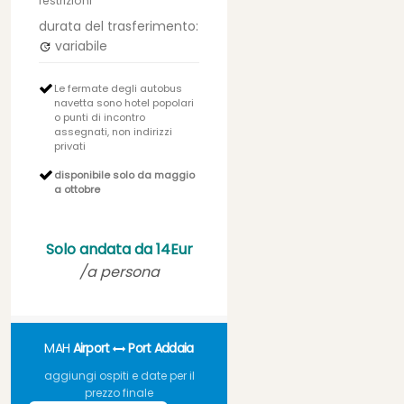
restrizioni
durata del trasferimento:
variabile
Le fermate degli autobus
navetta sono hotel popolari
o punti di incontro
assegnati, non indirizzi
privati
disponibile solo da maggio
a ottobre
Solo andata da 14Eur
/a persona
MAH
Airport
Port Addaia
aggiungi ospiti e date per il
prezzo finale