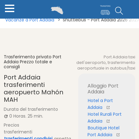
Vacanze a Port Addaia
Shuttlebus - Port Addaia 2026 202
Trasferimento privato Port
Port Addaia taxi
Addaia Prezzo totale e
dell'aeroporto, trasferimento
consigli
aeroportuale in autobus/taxi
Port Addaia
trasferimenti
Alloggio Port
aeropuerto Mahón
Addaia
MAH
Hotel a Port
Addaia
Durata del trasferimento
Hotel Rurali Port
0 Horas.
25 min.
Addaia
Precios
Boutique Hotel
trasferimenti
Port Addaia
trasferimenti condivisi
aspetta,