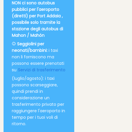
NON ci sono autobus
pubblici per l'aeroporto
(diretti) per Port Addaia ,
possibile solo tramite la
stazione degli autobus di
Mahon / Mahón
Seggiolini per
neonati/bambini:
i taxi
non li forniscono ma
possono essere prenotati
su
Servizi di trasferimento
(luglio/agosto): i taxi
possono scarseggiare,
quindi prendi in
considerazione un
trasferimento privato per
raggiungere l'aeroporto in
tempo per i tuoi voli di
ritorno.