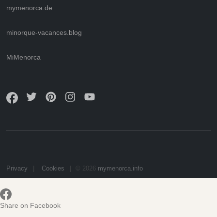
mymenorca.de
minorque-vacances.blog
MiMenorca
Privacy
Cookies
© 2026
mymenorca.info
Share on Facebook