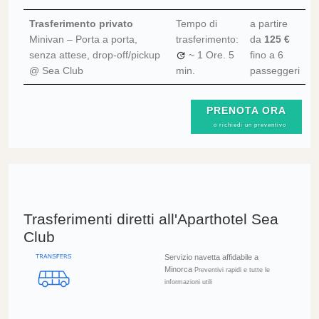
Trasferimento privato
Tempo di
a partire
Minivan – Porta a porta,
trasferimento:
da
125 €
senza attese, drop-off/pickup
~
1 Ore.
5
fino a 6
@ Sea Club
min.
passeggeri
PRENOTA ORA
o richiedi un preventivo
Trasferimenti diretti all'Aparthotel Sea
Club
Servizio navetta affidabile a
Minorca
Preventivi rapidi e tutte le
informazioni utili