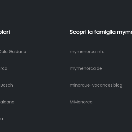
lari
Scopri la famiglia my
Cala Galdana
mymenorca.info
orca
mymenorca.de
n Bosch
minorque-vacances.blog
Galdana
MiMenorca
ou