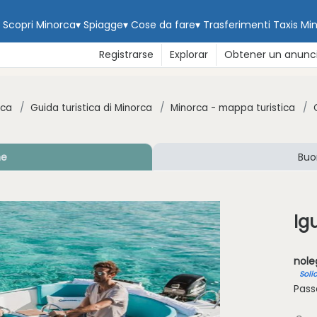
Scopri Minorca
▾
Spiagge
▾
Cose da fare
▾
Trasferimenti
Taxis Mi
Registrarse
Explorar
Obtener un anunc
rca
Guida turistica di Minorca
Minorca - mappa turistica
ne
Buo
Ig
nole
Soli
Passe