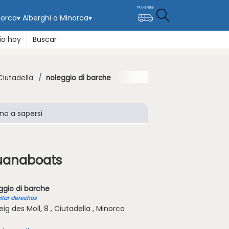
norca
▾
Alberghi a Minorca
▾
io hoy
Buscar
Ciutadella
noleggio di barche
no a sapersi
uanaboats
ggio di barche
citar derechos
ig des Moll, 8 , Ciutadella , Minorca