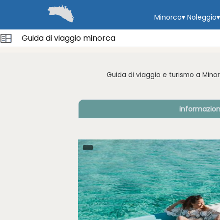
Minorca
▾
Noleggio
▾
Guida di viaggio minorca
Guida di viaggio e turismo a Mino
informazio