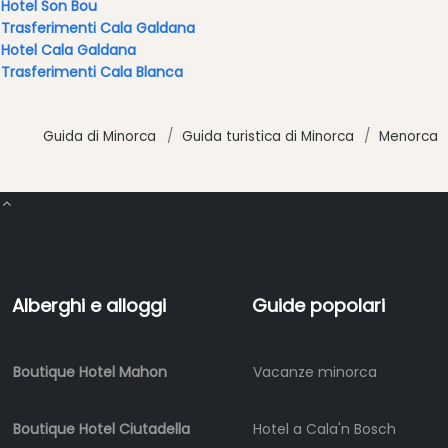
Hotel Son Bou
Music
Trasferimenti Cala Galdana
Locali
Hotel Cala Galdana
notturni
Trasferimenti Cala Blanca
Terrazas
Beach
Guida di Minorca
Guida turistica di Minorca
Menorca
Bar
and
Clubs
Shopping
Trasferimento
Trasporti
Noleggio
Alberghi e alloggi
Guide popolari
di
biciclette
Boutique Hotel Mahon
Vacanze minorca
Standup
Paddle
hire
Boutique Hotel Ciutadella
Hotel a Cala'n Bosch