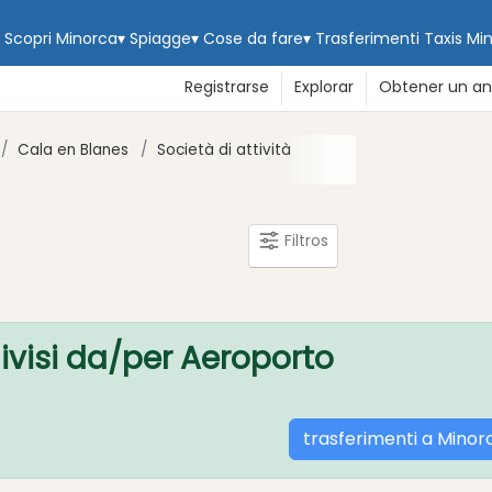
Scopri Minorca
▾
Spiagge
▾
Cose da fare
▾
Trasferimenti
Taxis Mi
Registrarse
Explorar
Obtener un an
Cala en Blanes
Società di attività
Filtros
divisi da/per Aeroporto
trasferimenti a Minor