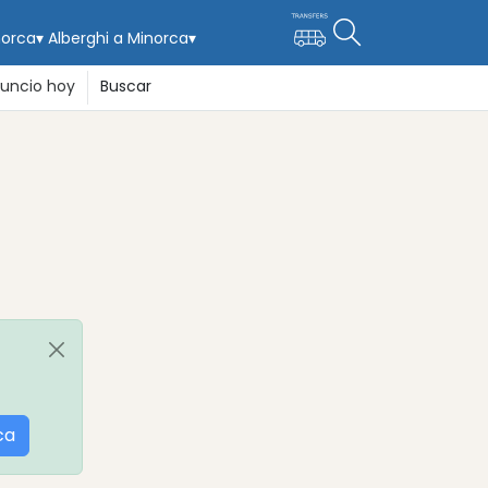
norca
▾
Alberghi a Minorca
▾
uncio hoy
Buscar
ca