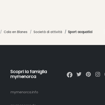
Cala en Blanes
Società di attività
Sport acquatici
Scopri la famiglia
mymenorca
mymenorca.info