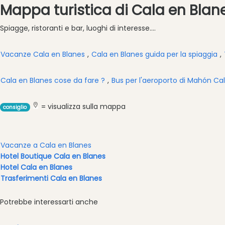
Tour
Mappa turistica di Cala en Blan
ed
Escursioni
Spiagge, ristoranti e bar, luoghi di interesse....
Parchi
acquatici
Vacanze Cala en Blanes
,
Cala en Blanes guida per la spiaggia
,
Ristorante
Cala en Blanes cose da fare ?
,
Bus per l'aeroporto di Mahón Ca
Boat
Excursions
Cafe
= visualizza sulla mappa
consiglio
Bar
Alimenti
e
Vacanze a Cala en Blanes
bevande
Hotel Boutique Cala en Blanes
Hotel Cala en Blanes
Cultura
Trasferimenti Cala en Blanes
Attività
per
Potrebbe interessarti anche
bambini
Live