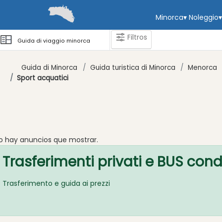
Minorca
▾
Noleggio
▾
Filtros
Guida di viaggio minorca
Guida di Minorca
Guida turistica di Minorca
Menorca
Categorie
Sport acquatici
Attrazioni
Società
di
o hay anuncios que mostrar.
attività
Trasferimenti privati ​​e BUS con
Centro
immersioni
Trasferimento e guida ai prezzi
Sport
acquatici
Equitazione