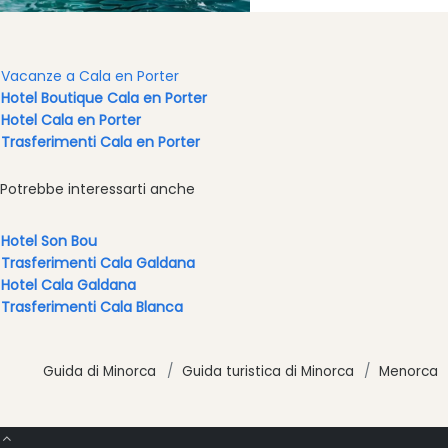
Bar
and
Clubs
Vacanze a Cala en Porter
Shopping
Hotel Boutique Cala en Porter
Trasferimento
Hotel Cala en Porter
Trasferimenti Cala en Porter
Trasporti
Noleggio
Potrebbe interessarti anche
di
biciclette
Hotel Son Bou
Standup
Trasferimenti Cala Galdana
Paddle
Hotel Cala Galdana
hire
Trasferimenti Cala Blanca
Noleggio
kayak
Noleggio
Guida di Minorca
Guida turistica di Minorca
Menorca
di
barche
noleggio