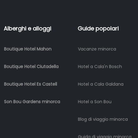
di
barche
Noleggio
di
Alberghi e alloggi
Guide popolari
veicoli
Esperienze
Boutique Hotel Mahon
Vacanze minorca
Servizi
di
mobilità
Boutique Hotel Ciutadella
Hotel a Cala'n Bosch
Sports
Venue
Boutique Hotel Es Castell
Hotel a Cala Galdana
Golf
Shows
Son Bou Gardens minorca
Hotel a Son Bou
Annual
Events
Blog di viaggio minorca
Guida di viaggio minorca