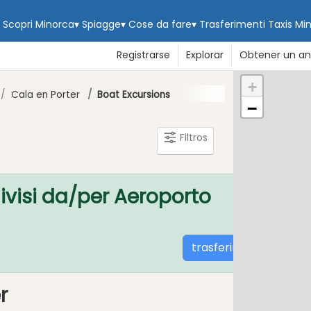
Scopri Minorca
▾
Spiagge
▾
Cose da fare
▾
Trasferimenti
Taxis Mi
Registrarse
Explorar
Obtener un an
+
Cala en Porter
Boat Excursions
−
Filtros
divisi da/per Aeroporto
trasferimenti a Minor
r