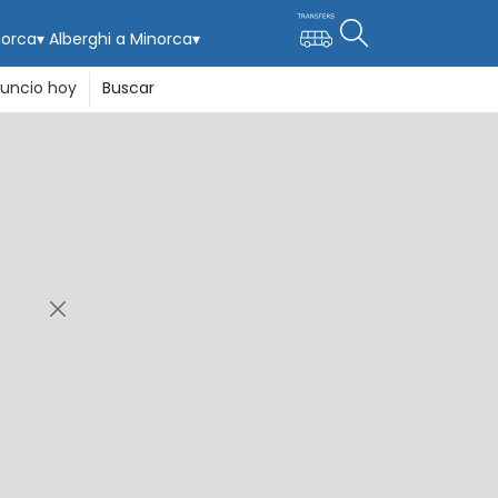
norca
▾
Alberghi a Minorca
▾
uncio hoy
Buscar
ca