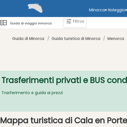
Minorca
▾
Noleggio
▾
Filtros
Guida di viaggio minorca
Guida di Minorca
Guida turistica di Minorca
Menorca
Categorie
Attrazioni
Società
di
Trasferimenti privati ​​e BUS con
attività
Tour
Trasferimento e guida ai prezzi
ed
Escursioni
Parchi
Mappa turistica di Cala en Porte
acquatici