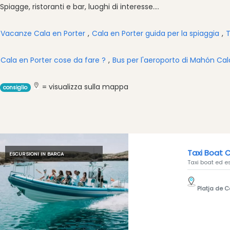
Ristorante
Spiagge, ristoranti e bar, luoghi di interesse....
Boat
Excursions
Vacanze Cala en Porter
,
Cala en Porter guida per la spiaggia
,
T
Cafe
Bar
Cala en Porter cose da fare ?
,
Bus per l'aeroporto di Mahón Cal
Alimenti
e
= visualizza sulla mappa
consiglio
bevande
Cultura
Attività
per
bambini
Taxi Boat 
ESCURSIONI IN BARCA
Live
Taxi boat ed es
Music
Locali
Platja de 
notturni
Terrazas
Beach