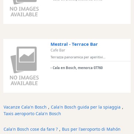
Cafe
Bar
Late
Night
Bar
Gastro
Mestral - Terrace Bar
Bar
Cafe Bar
Terrazza panoramica per aperitivi...
Alimenti
e
- Cala en Bosch, menorca 07760
bevande
Cultura
Attività
per
bambini
Vacanze Cala'n Bosch
,
Cala'n Bosch guida per la spiaggia
,
Live
Taxis aeroporto Cala'n Bosch
Music
Locali
Cala'n Bosch cose da fare ?
,
Bus per l'aeroporto di Mahón
notturni