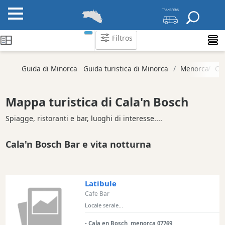
Filtros
Categorie
Guida di Minorca
Guida turistica di Minorca
Menorca
Ca
Attrazioni
Società
Mappa turistica di Cala'n Bosch
di
attività
Spiagge, ristoranti e bar, luoghi di interesse....
Tour
Cala'n Bosch Bar e vita notturna
ed
Escursioni
Parchi
acquatici
Latibule
Cafe Bar
Ristorante
Locale serale...
Boat
Excursions
- Cala en Bosch, menorca 07769