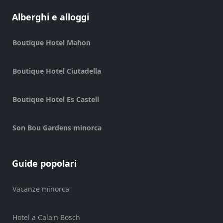
di
barche
Alberghi e alloggi
noleggio
di
Boutique Hotel Mahon
barche
Noleggio
Boutique Hotel Ciutadella
di
veicoli
Boutique Hotel Es Castell
Esperienze
Servizi
di
Son Bou Gardens minorca
mobilità
Sports
Guide popolari
Venue
Golf
Vacanze minorca
Shows
Annual
Events
Hotel a Cala'n Bosch