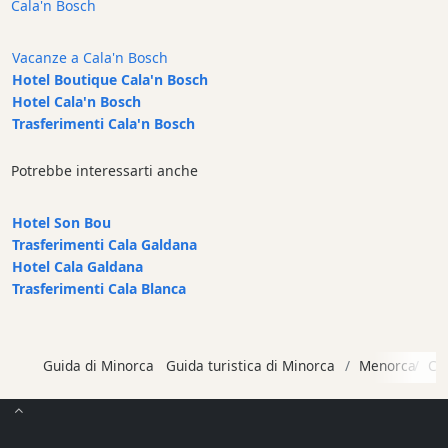
Cala'n Bosch
Terrazas
Beach
Vacanze a Cala'n Bosch
Bar
Hotel Boutique Cala'n Bosch
and
Hotel Cala'n Bosch
Clubs
Trasferimenti Cala'n Bosch
Shopping
Potrebbe interessarti anche
Trasferimento
Trasporti
Hotel Son Bou
Noleggio
Trasferimenti Cala Galdana
di
Hotel Cala Galdana
biciclette
Trasferimenti Cala Blanca
Standup
Paddle
hire
Guida di Minorca
Guida turistica di Minorca
Menorca
Ca
Noleggio
kayak
Noleggio