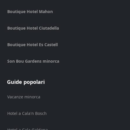
Shopping
Boutique Hotel Mahon
Trasferimento
Trasporti
Boutique Hotel Ciutadella
Noleggio
di
Boutique Hotel Es Castell
biciclette
Standup
Paddle
Son Bou Gardens minorca
hire
Noleggio
kayak
Guide popolari
Noleggio
di
Vacanze minorca
barche
noleggio
Hotel a Cala'n Bosch
di
barche
Hotel a Cala Galdana