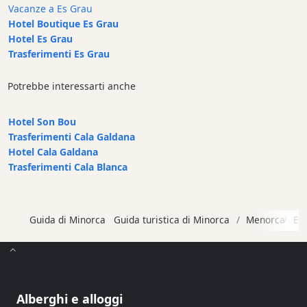
Vacanze a Es Grau
Cafe
Hotel Boutique Es Grau
Bar
Hotel Es Grau
Alimenti
Trasferimenti Es Grau
e
bevande
Potrebbe interessarti anche
Cultura
Attività
Hotel Son Bou
per
Trasferimenti Cala Galdana
bambini
Hotel Cala Galdana
Trasferimenti Cala Blanca
Live
Music
Locali
notturni
Guida di Minorca
Guida turistica di Minorca
Menorca
Es
Terrazas
Beach
Bar
and
Alberghi e alloggi
Clubs