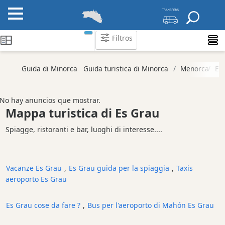
Filtros
Categorie
Guida di Minorca
Guida turistica di Minorca
Menorca
Es
Attrazioni
Società
No hay anuncios que mostrar.
di
Mappa turistica di Es Grau
attività
Spiagge, ristoranti e bar, luoghi di interesse....
Tour
ed
Escursioni
Vacanze Es Grau
,
Es Grau guida per la spiaggia
,
Taxis
Parchi
aeroporto Es Grau
acquatici
Ristorante
Es Grau cose da fare ?
,
Bus per l'aeroporto di Mahón Es Grau
Boat
Excursions