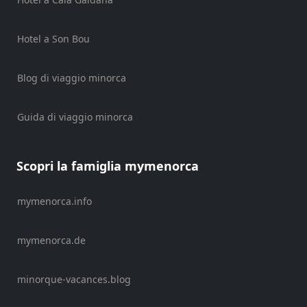
Noleggio
di
veicoli
Hotel a Son Bou
Esperienze
Servizi
Blog di viaggio minorca
di
mobilità
Guida di viaggio minorca
Sports
Venue
Golf
Scopri la famiglia mymenorca
Shows
Annual
mymenorca.info
Events
mymenorca.de
Ubicación
minorque-vacances.blog