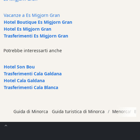
Noleggio
di
Vacanze a Es Migjorn Gran
veicoli
Hotel Boutique Es Migjorn Gran
Esperienze
Hotel Es Migjorn Gran
Servizi
Trasferimenti Es Migjorn Gran
di
mobilità
Potrebbe interessarti anche
Sports
Venue
Hotel Son Bou
Golf
Trasferimenti Cala Galdana
Hotel Cala Galdana
Shows
Trasferimenti Cala Blanca
Annual
Events
Guida di Minorca
Guida turistica di Minorca
Menorca
Es
Ubicación