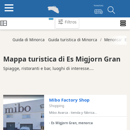
Filtros
Categorie
Guida di Minorca
Guida turistica di Minorca
Menorca
Es
Attrazioni
Società
Mappa turistica di Es Migjorn Gran
di
attività
Spiagge, ristoranti e bar, luoghi di interesse....
Tour
ed
Escursioni
Parchi
Mibo Factory Shop
acquatici
Shopping
Ristorante
Mibo Avarca - tienda y fábrica...
Boat
- Es Migjorn Gran, menorca
Excursions