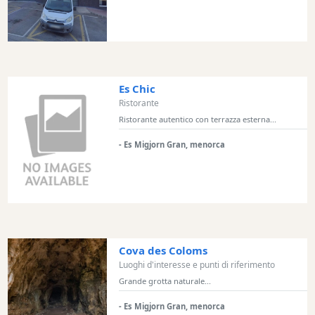
Cafe
Bar
Alimenti
e
bevande
Es Chic
Cultura
Ristorante
Ristorante autentico con terrazza esterna...
Attività
per
- Es Migjorn Gran, menorca
bambini
Live
Music
Locali
notturni
Terrazas
Cova des Coloms
Beach
Luoghi d'interesse e punti di riferimento
Bar
Grande grotta naturale...
and
- Es Migjorn Gran, menorca
Clubs