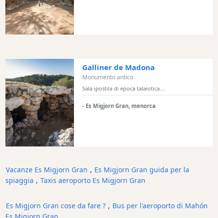
Shopping
Trasferimento
Trasporti
Noleggio
di
Galliner de Madona
biciclette
Monumento antico
Sala ipostila di epoca talaiotica....
Standup
Paddle
- Es Migjorn Gran, menorca
hire
Noleggio
kayak
Noleggio
di
Vacanze Es Migjorn Gran
,
Es Migjorn Gran guida per la
barche
spiaggia
,
Taxis aeroporto Es Migjorn Gran
noleggio
di
Es Migjorn Gran cose da fare ?
,
Bus per l'aeroporto di Mahón
barche
Es Migjorn Gran