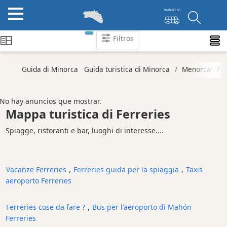
Filtros
Categorie
Guida di Minorca
Guida turistica di Minorca
Menorca
Fe
Attrazioni
Società
No hay anuncios que mostrar.
di
Mappa turistica di Ferreries
attività
Spiagge, ristoranti e bar, luoghi di interesse....
Tour
ed
Escursioni
Vacanze Ferreries
,
Ferreries guida per la spiaggia
,
Taxis
Parchi
aeroporto Ferreries
acquatici
Ristorante
Ferreries cose da fare ?
,
Bus per l'aeroporto di Mahón
Boat
Ferreries
Excursions