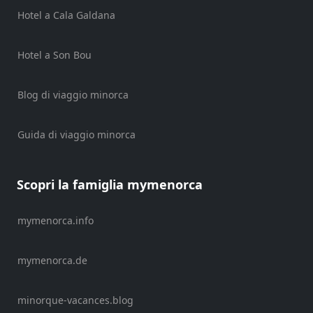
Noleggio
Hotel a Cala Galdana
di
veicoli
Esperienze
Hotel a Son Bou
Servizi
di
Blog di viaggio minorca
mobilità
Sports
Guida di viaggio minorca
Venue
Golf
Shows
Scopri la famiglia mymenorca
Annual
Events
mymenorca.info
mymenorca.de
Ubicación
minorque-vacances.blog