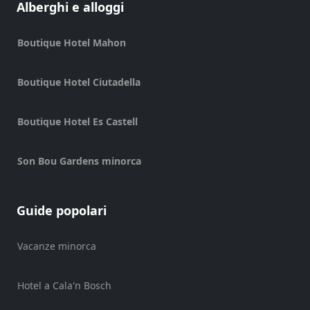
Alberghi e alloggi
Shopping
Trasferimento
Boutique Hotel Mahon
Trasporti
Noleggio
Boutique Hotel Ciutadella
di
biciclette
Boutique Hotel Es Castell
Standup
Paddle
hire
Son Bou Gardens minorca
Noleggio
kayak
Guide popolari
Noleggio
di
barche
Vacanze minorca
noleggio
di
Hotel a Cala'n Bosch
barche