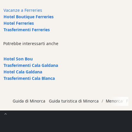
Cafe
Vacanze a Ferreries
Bar
Hotel Boutique Ferreries
Alimenti
Hotel Ferreries
e
Trasferimenti Ferreries
bevande
Cultura
Potrebbe interessarti anche
Attività
per
Hotel Son Bou
bambini
Trasferimenti Cala Galdana
Hotel Cala Galdana
Live
Trasferimenti Cala Blanca
Music
Locali
notturni
Guida di Minorca
Guida turistica di Minorca
Menorca
Fe
Terrazas
Beach
Bar
and
Clubs