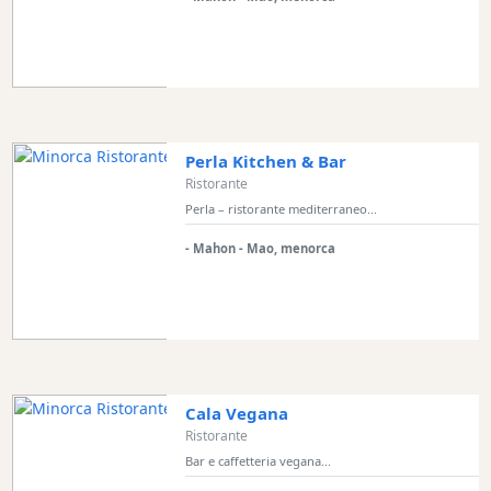
Vegano
Boat
Excursions
Cafe
Bar
Alimenti
Perla Kitchen & Bar
e
Ristorante
bevande
Perla – ristorante mediterraneo...
Cultura
- Mahon - Mao, menorca
Attività
per
bambini
Live
Music
Locali
Cala Vegana
notturni
Ristorante
Terrazas
Bar e caffetteria vegana...