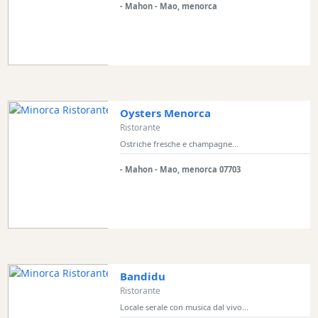
Beach
- Mahon - Mao, menorca
Bar
and
Clubs
Shopping
Trasferimento
Trasporti
Oysters Menorca
Ristorante
Noleggio
Ostriche fresche e champagne...
di
biciclette
- Mahon - Mao, menorca 07703
Standup
Paddle
hire
Noleggio
kayak
Noleggio
Bandidu
di
Ristorante
barche
Locale serale con musica dal vivo...