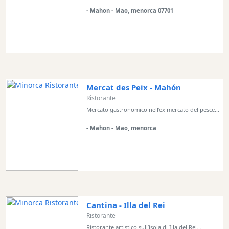
noleggio
- Mahon - Mao, menorca 07701
di
barche
Noleggio
di
veicoli
Esperienze
Mercat des Peix - Mahón
Servizi
Ristorante
di
Mercato gastronomico nell’ex mercato del pesce...
mobilità
- Mahon - Mao, menorca
Sports
Venue
Golf
Shows
Annual
Events
Cantina - Illa del Rei
Ristorante
Ristorante artistico sull’isola di Illa del Rei...