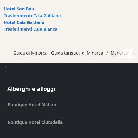
Terrace
Hotel Son Bou
Trasferimenti Cala Galdana
Rooftop
Hotel Cala Galdana
Terrace
Trasferimenti Cala Blanca
Harbour
Views
Guida di Minorca
Guida turistica di Minorca
Menorca
Ma
Countryside
Views
Garden
Terrace
Alberghi e alloggi
Kids
play
Boutique Hotel Mahon
area
cocina
Boutique Hotel Ciutadella