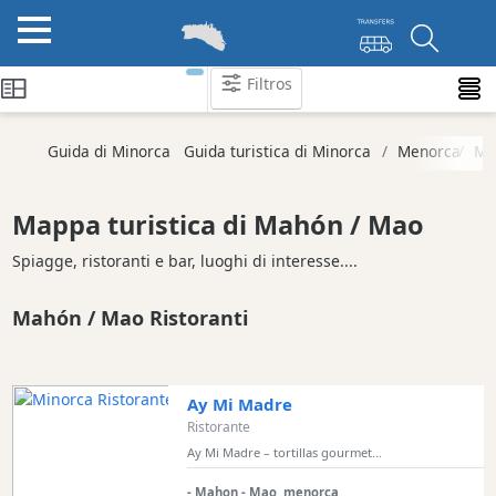
Filtros
Categorie
Guida di Minorca
Guida turistica di Minorca
Menorca
Ma
Attrazioni
Società
Mappa turistica di Mahón / Mao
di
attività
Spiagge, ristoranti e bar, luoghi di interesse....
Tour
Mahón / Mao Ristoranti
ed
Escursioni
Parchi
acquatici
Ay Mi Madre
Ristorante
Ristorante
Ay Mi Madre – tortillas gourmet...
Vegetariano
e
- Mahon - Mao, menorca