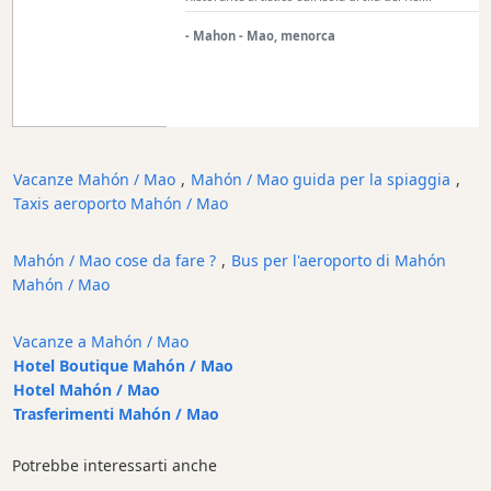
Ubicación
- Mahon - Mao, menorca
Vacanze Mahón / Mao
,
Mahón / Mao guida per la spiaggia
,
Estilo
Taxis aeroporto Mahón / Mao
de
restaurante
Mahón / Mao cose da fare ?
,
Bus per l'aeroporto di Mahón
Mahón / Mao
Vacanze a Mahón / Mao
características
Hotel Boutique Mahón / Mao
Hotel Mahón / Mao
Trasferimenti Mahón / Mao
Sea
Views
Potrebbe interessarti anche
Outside