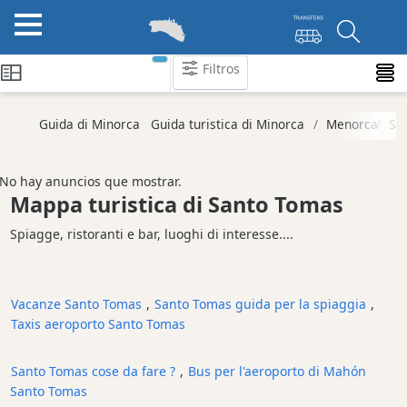
Filtros
Categorie
Guida di Minorca
Guida turistica di Minorca
Menorca
Sa
Attrazioni
Società
No hay anuncios que mostrar.
di
Mappa turistica di Santo Tomas
attività
Spiagge, ristoranti e bar, luoghi di interesse....
Tour
ed
Escursioni
Vacanze Santo Tomas
,
Santo Tomas guida per la spiaggia
,
Parchi
Taxis aeroporto Santo Tomas
acquatici
Ristorante
Santo Tomas cose da fare ?
,
Bus per l'aeroporto di Mahón
Boat
Santo Tomas
Excursions