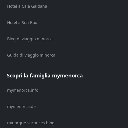
Noleggio
Hotel a Cala Galdana
di
veicoli
Noleggio
Hotel a Son Bou
scooter
Esperienze
Blog di viaggio minorca
Servizi
di
Guida di viaggio minorca
mobilità
Sports
Venue
Scopri la famiglia mymenorca
Golf
Shows
mymenorca.info
Annual
Events
mymenorca.de
minorque-vacances.blog