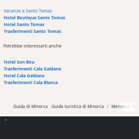
Cafe
Vacanze a Santo Tomas
Bar
Hotel Boutique Santo Tomas
Alimenti
Hotel Santo Tomas
e
Trasferimenti Santo Tomas
bevande
Cultura
Potrebbe interessarti anche
Attività
per
Hotel Son Bou
bambini
Trasferimenti Cala Galdana
Hotel Cala Galdana
Live
Trasferimenti Cala Blanca
Music
Locali
notturni
Guida di Minorca
Guida turistica di Minorca
Menorca
Sa
Terrazas
Beach
Bar
and
Clubs