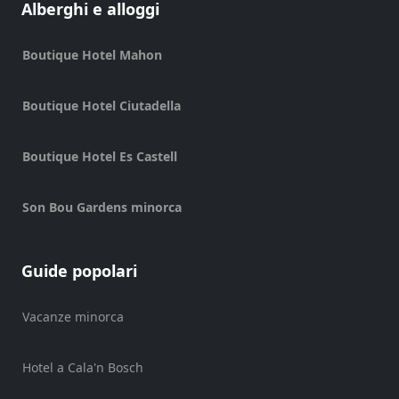
Alberghi e alloggi
Shopping
Trasferimento
Boutique Hotel Mahon
Trasporti
Noleggio
Boutique Hotel Ciutadella
di
biciclette
Boutique Hotel Es Castell
Standup
Paddle
hire
Son Bou Gardens minorca
Noleggio
kayak
Guide popolari
Noleggio
di
barche
Vacanze minorca
noleggio
di
Hotel a Cala'n Bosch
barche