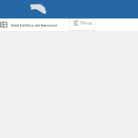
Guía de viajes y turismo en Menorca
Gu
Filtros
Guías
Barcos
Cómo llegar y desplazarse
Zona
Guía turístico de Menorca