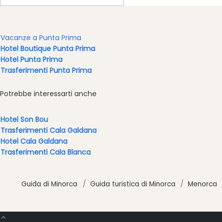
Bar
and
Clubs
Vacanze a Punta Prima
Shopping
Hotel Boutique Punta Prima
Trasferimento
Hotel Punta Prima
Trasferimenti Punta Prima
Trasporti
Noleggio
Potrebbe interessarti anche
di
biciclette
Hotel Son Bou
Standup
Trasferimenti Cala Galdana
Paddle
Hotel Cala Galdana
hire
Trasferimenti Cala Blanca
Noleggio
kayak
Noleggio
Guida di Minorca
Guida turistica di Minorca
Menorca
di
barche
noleggio