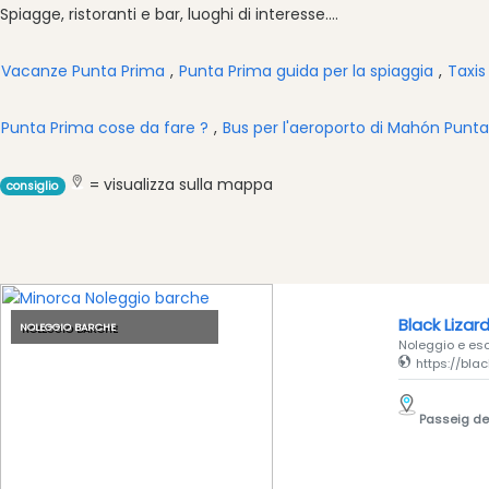
Ristorante
Spiagge, ristoranti e bar, luoghi di interesse....
Boat
Excursions
Vacanze Punta Prima
,
Punta Prima guida per la spiaggia
,
Taxis
Cafe
Bar
Punta Prima cose da fare ?
,
Bus per l'aeroporto di Mahón Punt
Alimenti
e
= visualizza sulla mappa
consiglio
bevande
Cultura
Attività
per
bambini
Black Lizar
NOLEGGIO BARCHE
Live
Noleggio e escu
Music
https://bla
Locali
notturni
Passeig de 
Terrazas
Beach