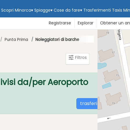
Scopri Minorca
▾
Spiagge
▾
Cose da fare
▾
Trasferimenti
Taxis Mi
Registrarse
Explorar
Obtener un an
+
Punta Prima
Noleggiatori di barche
−
Filtros
divisi da/per Aeroporto
trasferimenti a Minor