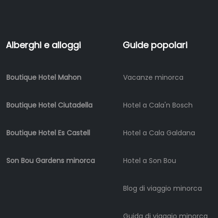
di
barche
Noleggio
di
Alberghi e alloggi
Guide popolari
veicoli
Esperienze
Boutique Hotel Mahon
Vacanze minorca
Servizi
di
mobilità
Boutique Hotel Ciutadella
Hotel a Cala'n Bosch
Sports
Venue
Boutique Hotel Es Castell
Hotel a Cala Galdana
Golf
Shows
Son Bou Gardens minorca
Hotel a Son Bou
Annual
Events
Blog di viaggio minorca
Guida di viaggio minorca