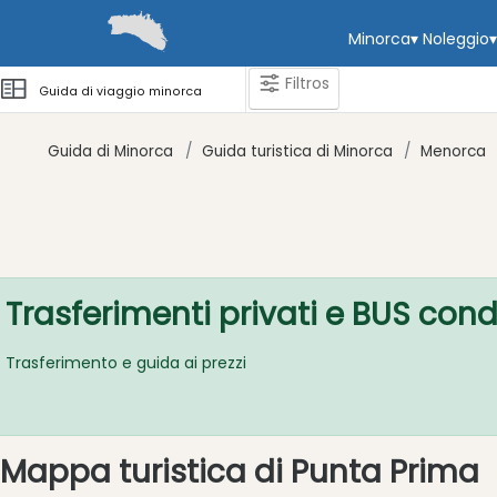
Minorca
▾
Noleggio
▾
Filtros
Guida di viaggio minorca
Guida di Minorca
Guida turistica di Minorca
Menorca
Categorie
Attrazioni
Società
di
Trasferimenti privati ​​e BUS con
attività
Tour
Trasferimento e guida ai prezzi
ed
Escursioni
Parchi
Mappa turistica di Punta Prima
acquatici