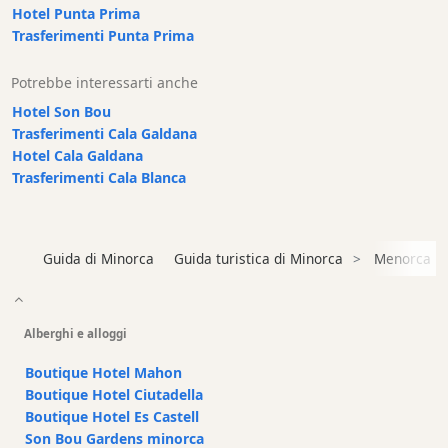
Hotel Punta Prima
Cafe
Trasferimenti Punta Prima
Bar
Alimenti
Potrebbe interessarti anche
e
Hotel Son Bou
bevande
Trasferimenti Cala Galdana
Cultura
Hotel Cala Galdana
Attività
Trasferimenti Cala Blanca
per
bambini
Live
Guida di Minorca
Guida turistica di Minorca
Menorca
Music
Locali
notturni
Alberghi e alloggi
Terrazas
Boutique Hotel Mahon
Beach
Boutique Hotel Ciutadella
Bar
Boutique Hotel Es Castell
and
Son Bou Gardens minorca
Clubs