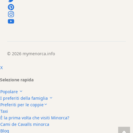
Noleggio
di
veicoli
Esperienze
Servizi
di
mobilità
Sports
© 2026
mymenorca.info
Venue
X
Golf
Shows
Selezione rapida
Annual
Popolare
Events
I preferiti della famiglia
Preferiti per le coppie
Taxi
È la prima volta che visiti Minorca?
Cami de Cavalls minorca
Ubicación
Blog