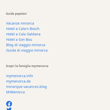
Shopping
Trasferimento
Guide popolari
Trasporti
Vacanze minorca
Noleggio
Hotel a Cala'n Bosch
di
Hotel a Cala Galdana
biciclette
Hotel a Son Bou
Blog di viaggio minorca
Standup
Guida di viaggio minorca
Paddle
hire
Noleggio
Scopri la famiglia mymenorca
kayak
Noleggio
mymenorca.info
di
mymenorca.de
barche
minorque-vacances.blog
MiMenorca
noleggio
di
barche