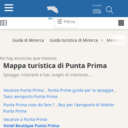
Filtros
Categorie
Guida di Minorca
Guida turistica di Minorca
Menorca
Attrazioni
Società
No hay anuncios que mostrar.
di
Mappa turistica di Punta Prima
attività
Spiagge, ristoranti e bar, luoghi di interesse....
Tour
ed
Escursioni
Vacanze Punta Prima
,
Punta Prima guida per la spiaggia
,
Parchi
Taxis aeroporto Punta Prima
acquatici
Punta Prima cose da fare ?
,
Bus per l'aeroporto di Mahón
Ristorante
Punta Prima
Boat
Vacanze a Punta Prima
Excursions
Hotel Boutique Punta Prima