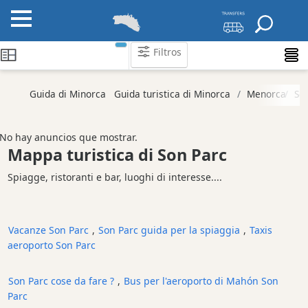
Filtros
Categorie
Guida di Minorca
Guida turistica di Minorca
Menorca
So
Attrazioni
Spiaggia
No hay anuncios que mostrar.
Mappa turistica di Son Parc
Luoghi
d'interesse
Spiagge, ristoranti e bar, luoghi di interesse....
e
punti
di
riferimento
Vacanze Son Parc
,
Son Parc guida per la spiaggia
,
Taxis
aeroporto Son Parc
Monumento
antico
Son Parc cose da fare ?
,
Bus per l'aeroporto di Mahón Son
Parco
Parc
naturale