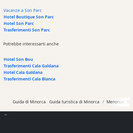
Historic
Vacanze a Son Parc
Buildings
Hotel Boutique Son Parc
Harbour
Hotel Son Parc
and
Trasferimenti Son Parc
Marina
Tourist
Potrebbe interessarti anche
Attraction
Scenic
Hotel Son Bou
views
Trasferimenti Cala Galdana
Società
Hotel Cala Galdana
di
Trasferimenti Cala Blanca
attività
Tour
ed
Guida di Minorca
Guida turistica di Minorca
Menorca
So
Escursioni
Parchi
acquatici
Ristorante