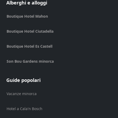
Alberghi e alloggi
Boat
Excursions
Boutique Hotel Mahon
Cafe
Bar
Alimenti
Boutique Hotel Ciutadella
e
bevande
Boutique Hotel Es Castell
Cultura
Attività
Son Bou Gardens minorca
per
bambini
Live
Guide popolari
Music
Locali
Vacanze minorca
notturni
Terrazas
Hotel a Cala'n Bosch
Beach
Bar