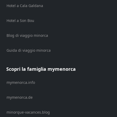
and
Hotel a Cala Galdana
Clubs
Shopping
Hotel a Son Bou
Trasferimento
Trasporti
Blog di viaggio minorca
Noleggio
di
Guida di viaggio minorca
biciclette
Standup
Paddle
Scopri la famiglia mymenorca
hire
Noleggio
mymenorca.info
kayak
Noleggio
mymenorca.de
di
barche
noleggio
minorque-vacances.blog