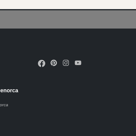
menorca
orca