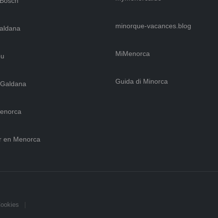
 Bosch
minorque-vacances.blog
Galdana
MiMenorca
ou
Guida di Minorca
 Galdana
Menorca
r en Menorca
Cookies