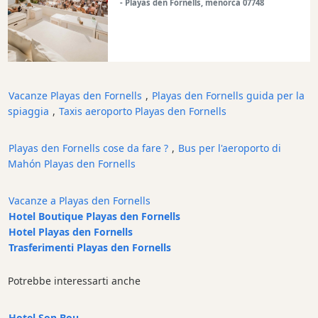
- Playas den Fornells, menorca 07748
Cafe
Bar
Alimenti
e
bevande
Vacanze Playas den Fornells
,
Playas den Fornells guida per la
Cultura
spiaggia
,
Taxis aeroporto Playas den Fornells
Attività
per
Playas den Fornells cose da fare ?
,
Bus per l'aeroporto di
bambini
Mahón Playas den Fornells
Live
Music
Vacanze a Playas den Fornells
Locali
Hotel Boutique Playas den Fornells
notturni
Hotel Playas den Fornells
Terrazas
Trasferimenti Playas den Fornells
Beach
Potrebbe interessarti anche
Bar
and
Clubs
Hotel Son Bou