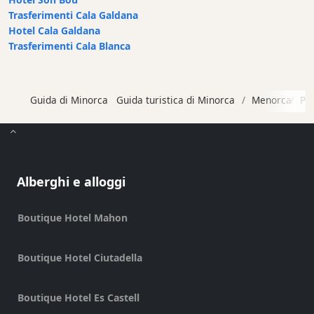
Trasferimenti Cala Galdana
Shopping
Hotel Cala Galdana
Trasferimento
Trasferimenti Cala Blanca
Trasporti
Noleggio
di
Guida di Minorca
Guida turistica di Minorca
Menorca
Pl
biciclette
Standup
Paddle
hire
Alberghi e alloggi
Noleggio
kayak
Noleggio
Boutique Hotel Mahon
di
barche
Boutique Hotel Ciutadella
noleggio
di
Boutique Hotel Es Castell
barche