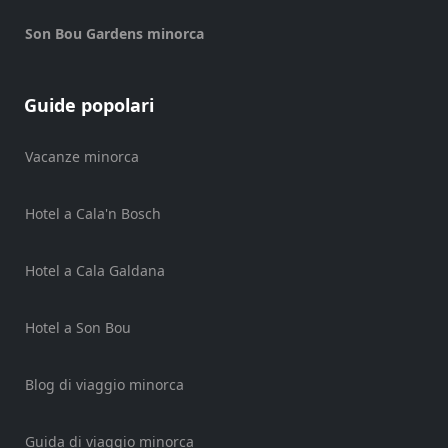
Noleggio
di
Son Bou Gardens minorca
veicoli
Esperienze
Guide popolari
Servizi
di
mobilità
Vacanze minorca
Sports
Venue
Hotel a Cala'n Bosch
Golf
Shows
Hotel a Cala Galdana
Annual
Events
Hotel a Son Bou
Blog di viaggio minorca
Ubicación
Guida di viaggio minorca