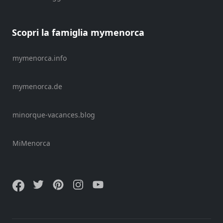
Scopri la famiglia mymenorca
mymenorca.info
mymenorca.de
Enviar
minorque-vacances.blog
MiMenorca