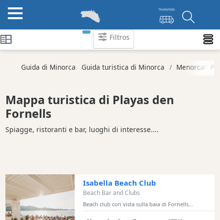
Filtros
Categorie
Guida di Minorca
Guida turistica di Minorca
Menorca
Pl
Attrazioni
Società
Mappa turistica di Playas den
di
Fornells
attività
Spiagge, ristoranti e bar, luoghi di interesse....
Tour
ed
Escursioni
Parchi
acquatici
Isabella Beach Club
Ristorante
Beach Bar and Clubs
Boat
Beach club con vista sulla baia di Fornells...
Excursions