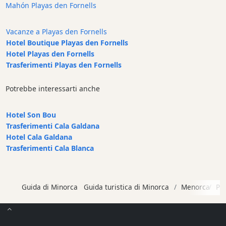
Mahón Playas den Fornells
Cafe
Bar
Vacanze a Playas den Fornells
Alimenti
Hotel Boutique Playas den Fornells
e
Hotel Playas den Fornells
bevande
Trasferimenti Playas den Fornells
Cultura
Attività
Potrebbe interessarti anche
per
bambini
Hotel Son Bou
Live
Trasferimenti Cala Galdana
Music
Hotel Cala Galdana
Trasferimenti Cala Blanca
Locali
notturni
Terrazas
Guida di Minorca
Guida turistica di Minorca
Menorca
Pl
Beach
Bar
and
Clubs