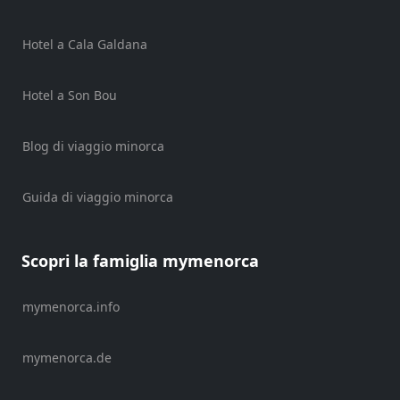
Noleggio
di
veicoli
Hotel a Cala Galdana
Esperienze
Hotel a Son Bou
Servizi
di
mobilità
Blog di viaggio minorca
Sports
Venue
Guida di viaggio minorca
Golf
Shows
Annual
Scopri la famiglia mymenorca
Events
mymenorca.info
mymenorca.de
Ubicación