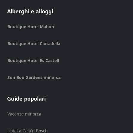
Shopping
Alberghi e alloggi
Trasferimento
Trasporti
Boutique Hotel Mahon
Noleggio
di
Boutique Hotel Ciutadella
biciclette
Standup
Boutique Hotel Es Castell
Paddle
hire
Noleggio
Son Bou Gardens minorca
kayak
Noleggio
di
Guide popolari
barche
noleggio
Vacanze minorca
di
barche
Hotel a Cala'n Bosch