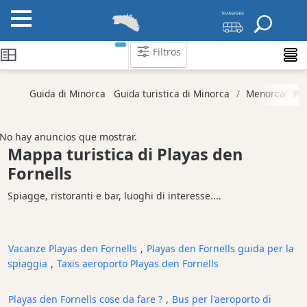
Filtros
Categorie
Guida di Minorca
Guida turistica di Minorca
Menorca
Pl
Attrazioni
Società
No hay anuncios que mostrar.
di
Mappa turistica di Playas den
attività
Fornells
Tour
Spiagge, ristoranti e bar, luoghi di interesse....
ed
Escursioni
Parchi
acquatici
Vacanze Playas den Fornells
,
Playas den Fornells guida per la
spiaggia
,
Taxis aeroporto Playas den Fornells
Ristorante
Boat
Playas den Fornells cose da fare ?
,
Bus per l'aeroporto di
Excursions