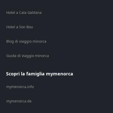
Noleggio
di
veicoli
Hotel a Cala Galdana
Esperienze
Hotel a Son Bou
Servizi
di
mobilità
Blog di viaggio minorca
Sports
Venue
Guida di viaggio minorca
Golf
Shows
Annual
Scopri la famiglia mymenorca
Events
mymenorca.info
mymenorca.de
Ubicación