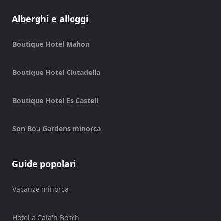
Shopping
Alberghi e alloggi
Trasferimento
Trasporti
Boutique Hotel Mahon
Noleggio
di
Boutique Hotel Ciutadella
biciclette
Standup
Boutique Hotel Es Castell
Paddle
hire
Noleggio
Son Bou Gardens minorca
kayak
Noleggio
di
Guide popolari
barche
noleggio
Vacanze minorca
di
barche
Hotel a Cala'n Bosch