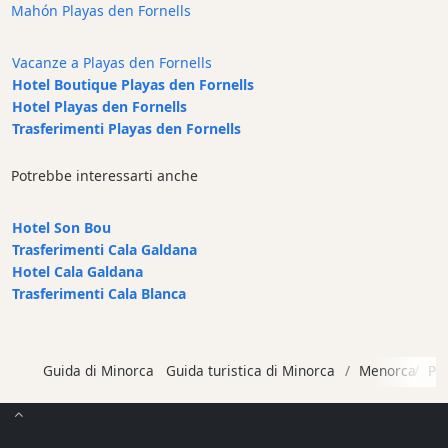
Mahón Playas den Fornells
Cafe
Bar
Vacanze a Playas den Fornells
Alimenti
Hotel Boutique Playas den Fornells
e
Hotel Playas den Fornells
bevande
Trasferimenti Playas den Fornells
Cultura
Attività
Potrebbe interessarti anche
per
bambini
Hotel Son Bou
Live
Trasferimenti Cala Galdana
Music
Hotel Cala Galdana
Trasferimenti Cala Blanca
Locali
notturni
Terrazas
Guida di Minorca
Guida turistica di Minorca
Menorca
Pl
Beach
Bar
and
Clubs