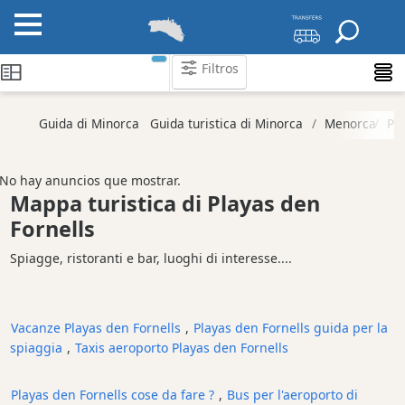
Filtros
Categorie
Guida di Minorca
Guida turistica di Minorca
Menorca
Pl
Attrazioni
Società
No hay anuncios que mostrar.
di
Mappa turistica di Playas den
attività
Fornells
Tour
Spiagge, ristoranti e bar, luoghi di interesse....
ed
Escursioni
Parchi
acquatici
Vacanze Playas den Fornells
,
Playas den Fornells guida per la
spiaggia
,
Taxis aeroporto Playas den Fornells
Ristorante
Boat
Playas den Fornells cose da fare ?
,
Bus per l'aeroporto di
Excursions