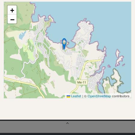
+
−
Leaflet
|
©
OpenStreetMap
contributors