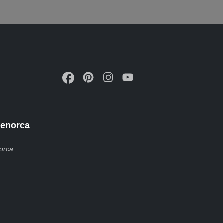
menorca
orca