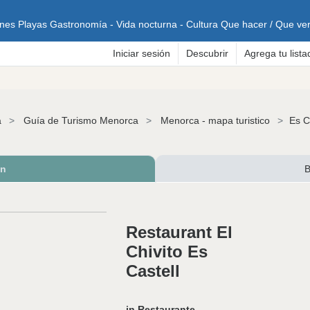
ones
Playas
Gastronomía - Vida nocturna - Cultura
Que hacer / Que ve
Iniciar sesión
Descubrir
Agrega tu lista
a
Guía de Turismo Menorca
Menorca - mapa turistico
Es C
ón
B
Restaurant El
Chivito Es
Castell
in Restaurante