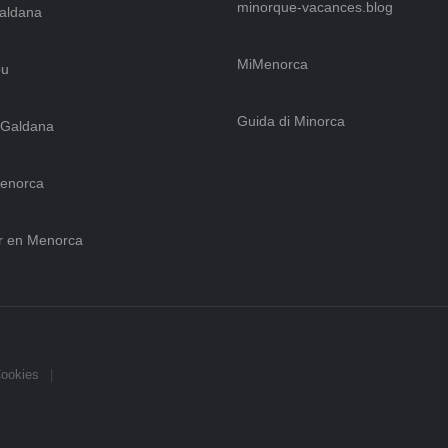
minorque-vacances.blog
Galdana
MiMenorca
ou
Guida di Minorca
 Galdana
Menorca
r en Menorca
Cookies