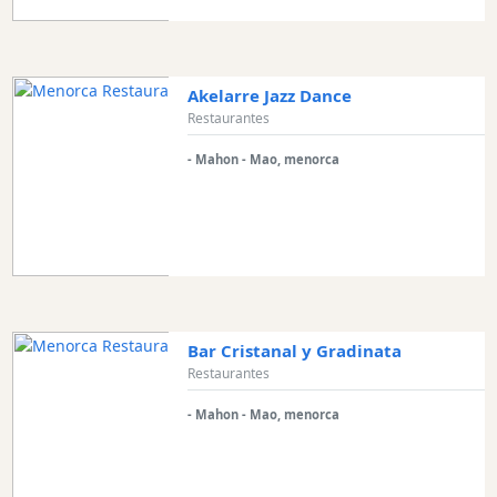
Alquiler
de
barcos
Akelarre Jazz Dance
Alquiler
Restaurantes
de
vehículos
- Mahon - Mao, menorca
Menorca
Experiencias
Servicios
de
movilidad
Club
Bar Cristanal y Gradinata
Deportivo
Restaurantes
Golf
- Mahon - Mao, menorca
Shows
Eventos
anuales