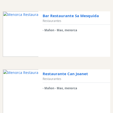
en
barco
Bar Restaurante Sa Mesquida
Café
Restaurantes
y
Bar
- Mahon - Mao, menorca
Alimentos
y
Bebidas
Cultura
Para
niños
Restaurante Can Joanet
Música
Restaurantes
en
vivo
- Mahon - Mao, menorca
Discoteca
Terrazas
Chiringuitos