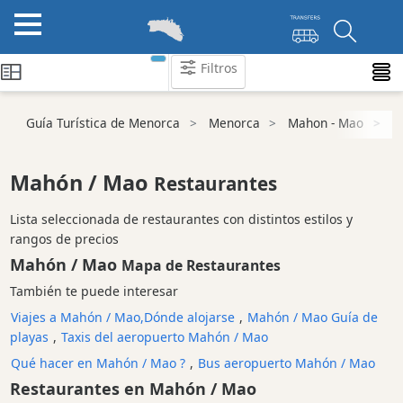
Filtros
Guía Turística de Menorca
Menorca
Mahon - Mao
Re
Atraccion
Actividad
Empresa
Mahón / Mao
Restaurantes
Tour
y
Lista seleccionada de restaurantes con distintos estilos y
Excursione
rangos de precios
Mahón / Mao
Parque
Mapa de Restaurantes
acuático
También te puede interesar
Restaurante
Viajes a Mahón / Mao,Dónde alojarse
,
Mahón / Mao Guía de
Vegetariano
playas
,
Taxis del aeropuerto Mahón / Mao
y
Qué hacer en Mahón / Mao ?
,
Bus aeropuerto Mahón / Mao
vegano
Restaurantes en Mahón / Mao
Excursion