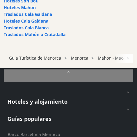
Hoteles Son Bou
Hoteles Mahon
Traslados Cala Galdana
Hoteles Cala Galdana
Traslados Cala Blanca
Traslados Mahón a Ciutadalla
Guía Turística de Menorca
Menorca
Mahon - Mao
Re
Hoteles y alojamiento
Guías populares
Barco Barcelona Menorca