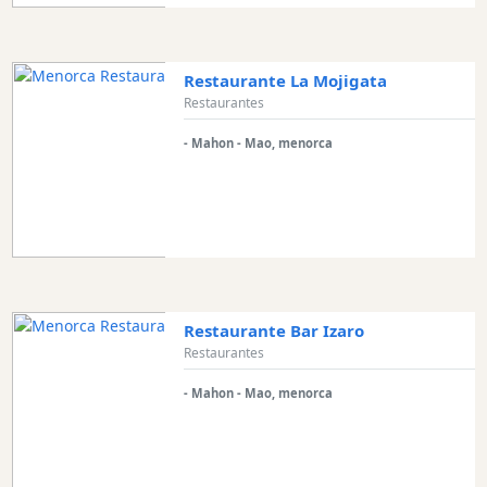
y
Beach
Clubs
Restaurante La Mojigata
Shopping
Restaurantes
Traslados
Transporte
- Mahon - Mao, menorca
Alquiler
de
bicicletas
Alquiler
de
Standup
Paddle
Restaurante Bar Izaro
Restaurantes
Alquiler
de
- Mahon - Mao, menorca
kayaks
Alquiler
de
barcos