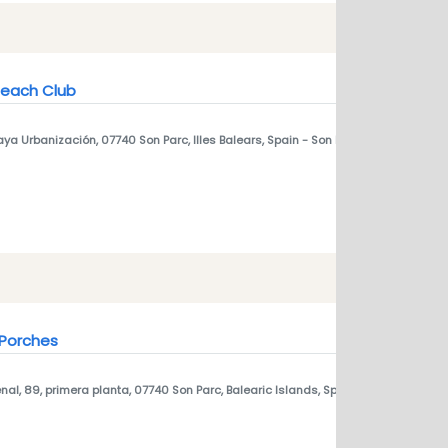
Beach Club
laya Urbanización, 07740 Son Parc, Illes Balears, Spain
- Son Parc, menorca 077
 Porches
enal, 89, primera planta, 07740 Son Parc, Balearic Islands, Spain
- Son Parc, men