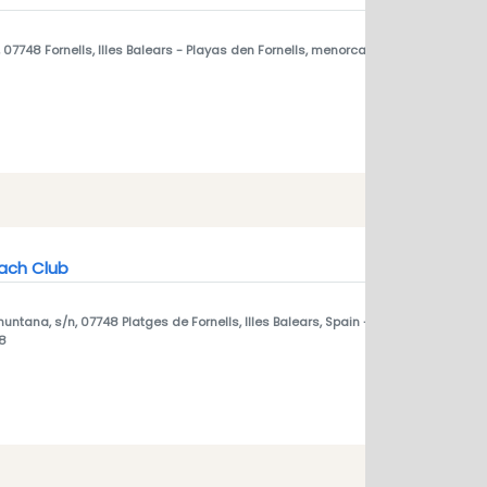
, 07748 Fornells, Illes Balears
- Playas den Fornells, menorca 07748
each Club
untana, s/n, 07748 Platges de Fornells, Illes Balears, Spain
- Playas den Fornell
8