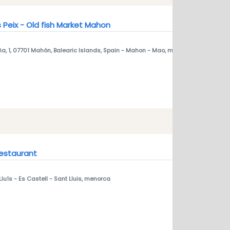
 Peix - Old fish Market Mahon
ña, 1, 07701 Mahón, Balearic Islands, Spain
- Mahon - Mao, menorca
Restaurant
Lluís - Es Castell
- Sant Lluis, menorca