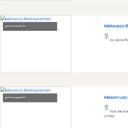
Alquiler
de
barcos
Alquiler
Meloussa 
RESTAURANTES
de
barcos
Av. de la P
Alquiler
de
vehículos
Menorca
Experiencias
Servicios
de
movilidad
Meson Los
RESTAURANTES
Club
Deportivo
Vial del Ar
07740
Golf
Shows