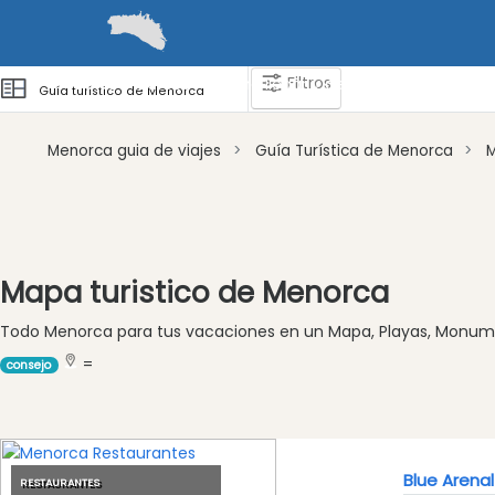
Filtros
Guías
Barcos
Cómo llegar y desplazarse
Zonas 
Guía turístico de Menorca
Menorca guia de viajes
Guía Turística de Menorca
Atraccion
Actividad
Empresa
Mapa turistico de Menorca
Tour
Todo Menorca para tus vacaciones en un Mapa, Playas, Monumen
y
Excursione
=
consejo
Parque
acuático
Restaurante
Vegetariano
Blue Arenal
RESTAURANTES