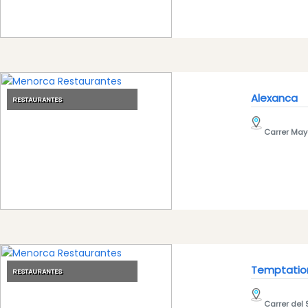
Eventos
anuales
Location
Alexanca
RESTAURANTES
Carrer Mayo
Submit
Temptation
RESTAURANTES
Carrer del 