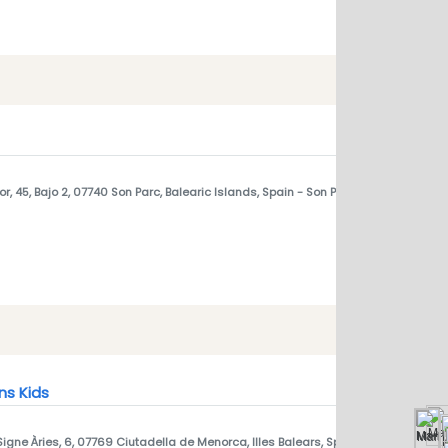
r, 45, Bajo 2, 07740 Son Parc, Balearic Islands, Spain
- Son Parc, menorca 0774
s Kids
Signe Àries, 6, 07769 Ciutadella de Menorca, Illes Balears, Spain
- Santandria, 