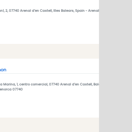
í, 2, 07740 Arenal d'en Castell, Illes Balears, Spain
- Arenal den Castell, meno
mon
a Marina, 1, centro comercial, 07740 Arenal d'en Castell, Balearic Islands, Spain
menorca 07740