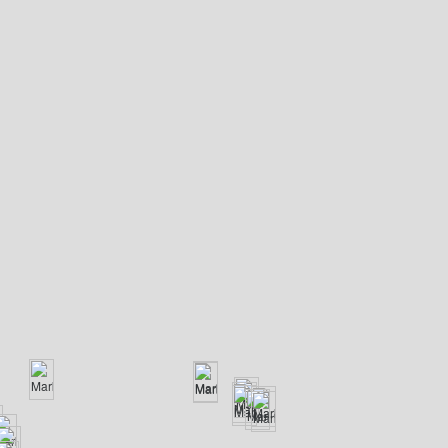
0
menorca