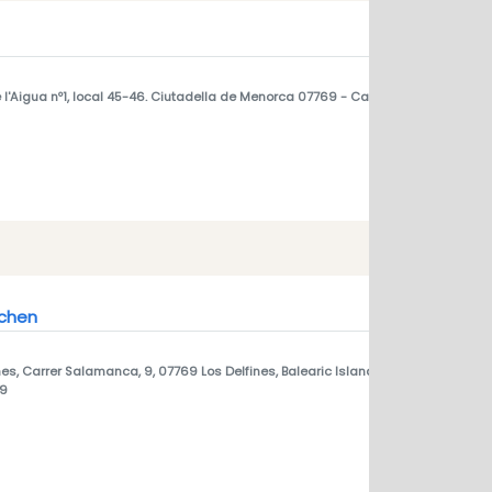
e l'Aigua nº1, local 45-46. Ciutadella de Menorca 07769
- Cala en Blanes, meno
tchen
es, Carrer Salamanca, 9, 07769 Los Delfines, Balearic Islands, Spain
- Cala en 
69