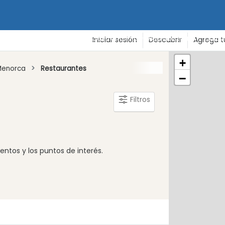
de vacaciones
Playas
Gastronomía - Vida nocturna - Cultu
Iniciar sesión
Descubrir
Agrega t
+
Menorca
Restaurantes
−
Filtros
tos y los puntos de interés.