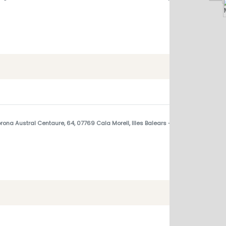
ona Austral Centaure, 64, 07769 Cala Morell, Illes Balears
- Cala Morell, meno