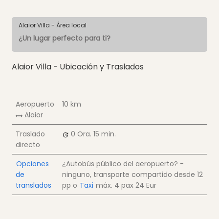
Alaior Villa - Área local
¿Un lugar perfecto para ti?
Alaior Villa - Ubicación y Traslados
Aeropuerto
10 km
Alaior
Traslado
0 Ora.
15 min.
directo
Opciones
¿Autobús público del aeropuerto? -
de
ninguno, transporte compartido desde
12
translados
pp
o
Taxi
máx. 4 pax
24 Eur