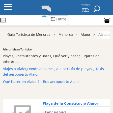
Filtros
Guía Turística de Menorca
Menorca
Alaior
Atraccio
Atraccion
Parque
Natural
Alaior
Mapa Turístico
Atracción
Playas, Restaurantes y Bares, Qué ver y hacer, lugares de
turística
interés....
Mirador
Viajes a Alaior,Dónde alojarse
,
Alaior Guía de playas
,
Taxis
del aeropuerto Alaior
Playa
Qué hacer en Alaior ?
,
Bus aeropuerto Alaior
Lugares
de
interés
y
Plaça de la Constitució Alaior
lugares
de
- Alaior, menorca