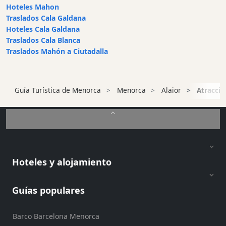
Hoteles Mahon
Alquiler
Traslados Cala Galdana
de
Hoteles Cala Galdana
barcos
Traslados Cala Blanca
Alquiler
Traslados Mahón a Ciutadalla
de
vehículos
Menorca
Guía Turística de Menorca
Menorca
Alaior
Atraccio
Experiencias
Servicios
de
movilidad
Club
Deportivo
Hoteles y alojamiento
Golf
Guías populares
Shows
Eventos
anuales
Barco Barcelona Menorca