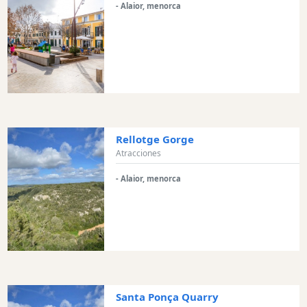
- Alaior, menorca
en
barco
Café
y
Bar
Alimentos
y
Bebidas
Rellotge Gorge
Cultura
Atracciones
Para
- Alaior, menorca
niños
Música
en
vivo
Discoteca
Terrazas
Chiringuitos
Santa Ponça Quarry
y