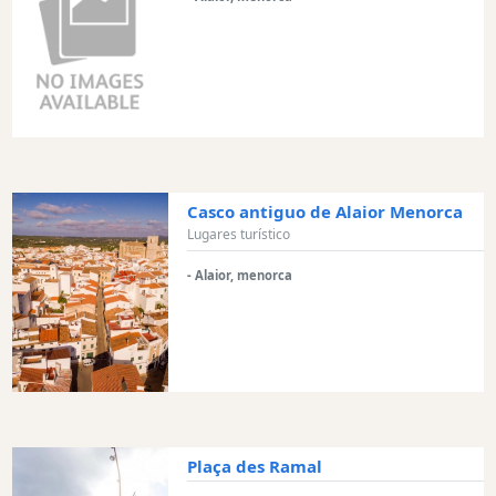
interés
Monumento
antiguo
Edificios
históricos
Puerto
y
puerto
Casco antiguo de Alaior Menorca
deportivo
Lugares turístico
Actividad
- Alaior, menorca
Empresa
Tour
y
Excursione
Parque
acuático
Restaurante
Plaça des Ramal
Excursion