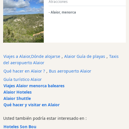
Atracciones
Beach
Clubs
- Alaior, menorca
Shopping
Traslados
Transporte
Alquiler
de
Viajes a Alaior,Dónde alojarse
,
Alaior Guía de playas
,
Taxis
bicicletas
del aeropuerto Alaior
Alquiler
Qué hacer en Alaior ?
,
Bus aeropuerto Alaior
de
Standup
Guía turístico Alaior
Paddle
Viajes Alaior menorca baleares
Alaior Hoteles
Alquiler
Alaior Shuttle
de
Qué hacer y visitar en Alaior
kayaks
Alquiler
Usted también podría estar interesado en :
de
Hoteles Son Bou
barcos