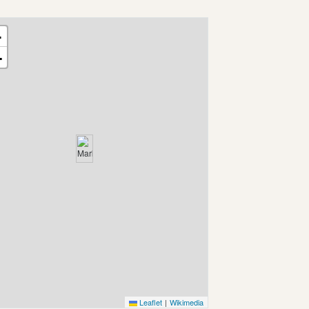
+
−
Leaflet
|
Wikimedia