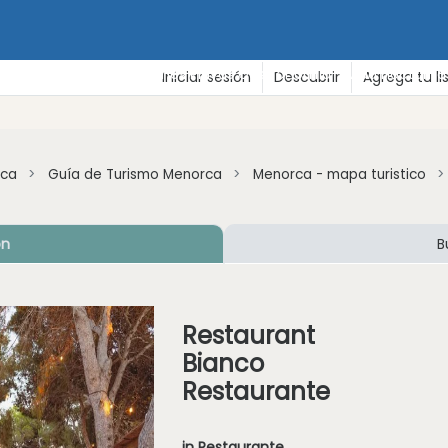
zarse
Zonas de vacaciones
Playas
Gastronomía - Vida nocturna 
Iniciar sesión
Descubrir
Agrega tu li
rca
Guía de Turismo Menorca
Menorca - mapa turistico
ón
B
Restaurant
Bianco
Restaurante
in Restaurante