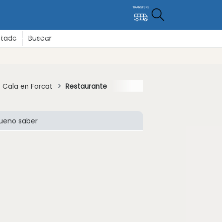
- Cultura
Que hacer / Que ver
Cómo moverse
Alojamiento
stado
Buscar
Cala en Forcat
Restaurante
ueno saber