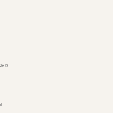
sde
13
l