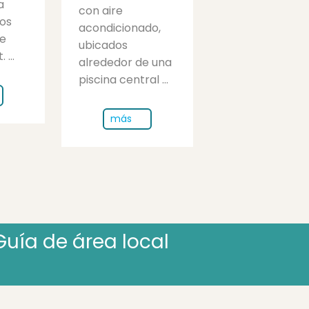
a
con aire
ros
acondicionado,
de
ubicados
 ...
alrededor de una
piscina central ...
más
Guía de área local