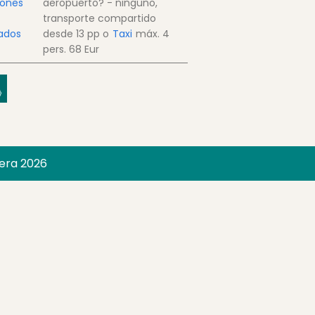
ones
aeropuerto? - ninguno,
transporte compartido
lados
desde
13
pp
o
Taxi
máx. 4
pers.
68 Eur
era 2026