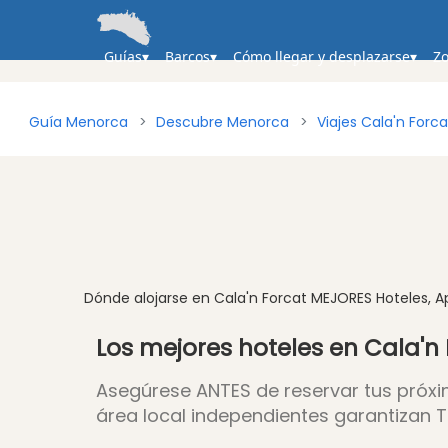
Guías
Barcos
Cómo llegar y desplazarse
Zo
Guía Menorca
Descubre Menorca
Viajes Cala'n Forca
Dónde alojarse en Cala'n Forcat MEJORES Hoteles, A
Los mejores hoteles en Cala'n
Asegúrese ANTES de reservar
tus próx
área local independientes garantizan
T