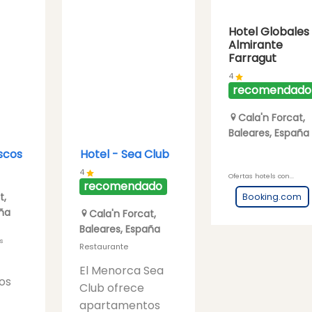
Hotel Globales
Almirante
Farragut
4
recomendado
Cala'n Forcat
,
Baleares
,
España
scos
Hotel -
Sea Club
4
Ofertas hotels con...
recomendado
t
,
Booking.com
ña
Cala'n Forcat
,
Baleares
,
España
s
Restaurante
El Menorca Sea
os
Club ofrece
apartamentos