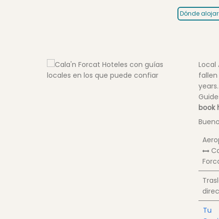
Dónde alojar
Local
fallen
years.
Guid
book h
Bueno
Aero
Ca
Forc
Tras
dire
Tu