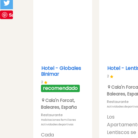
Save
Hotel -
Globales
Hotel -
Lenti
Binimar
2
2
Cala'n Forca
recomendado
Baleares
,
Espa
Cala'n Forcat
,
Restaurante
Baleares
,
España
Actividades deportiva
Restaurante
Los
Habitaciones familiares
Apartament
Actividades deportivas
Lentiscos se
Cada