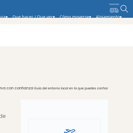
ura
Que hacer / Que ver
Cómo moverse
Alojamiento
rva con confianza
Guía del entorno local en la que puedes confiar
 de