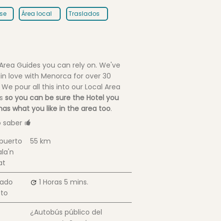
se
Área local
Traslados
 Area Guides you can rely on. We've
 in love with Menorca for over 30
 We pour all this into our Local Area
es
so you can be sure the Hotel you
as what you like in the area too
.
 saber
puerto
55 km
la'n
at
lado
1 Horas
5 mins.
cto
¿Autobús público del