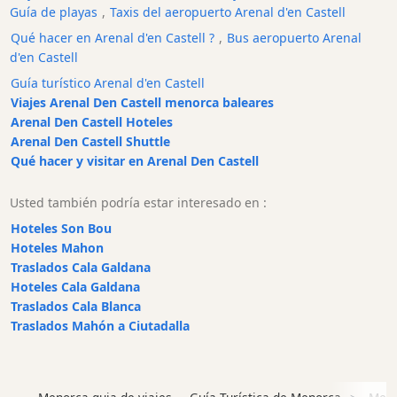
Guía de playas
,
Taxis del aeropuerto Arenal d'en Castell
y
Bar
Qué hacer en Arenal d'en Castell ?
,
Bus aeropuerto Arenal
d'en Castell
Alimentos
y
Guía turístico Arenal d'en Castell
Bebidas
Viajes Arenal Den Castell menorca baleares
Arenal Den Castell Hoteles
Cultura
Arenal Den Castell Shuttle
Para
Qué hacer y visitar en Arenal Den Castell
niños
Música
Usted también podría estar interesado en :
en
Hoteles Son Bou
vivo
Hoteles Mahon
Discoteca
Traslados Cala Galdana
Hoteles Cala Galdana
Terrazas
Traslados Cala Blanca
Chiringuitos
Traslados Mahón a Ciutadalla
y
Beach
Clubs