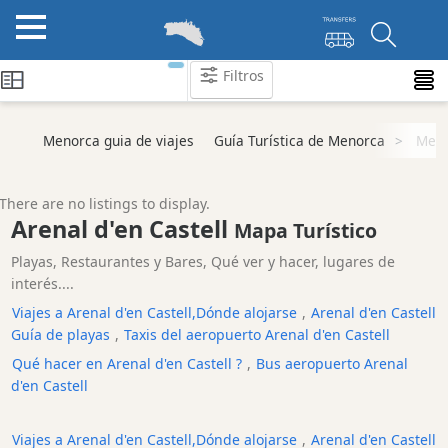
Filtros
Atraccion
Menorca guia de viajes
Guía Turística de Menorca
Men
Actividad
Empresa
There are no listings to display.
Tour
Arenal d'en Castell
Mapa Turístico
y
Playas, Restaurantes y Bares, Qué ver y hacer, lugares de
Excursione
interés....
Parque
Viajes a Arenal d'en Castell,Dónde alojarse
,
Arenal d'en Castell
acuático
Guía de playas
,
Taxis del aeropuerto Arenal d'en Castell
Restaurante
Qué hacer en Arenal d'en Castell ?
,
Bus aeropuerto Arenal
Excursion
d'en Castell
en
barco
Viajes a Arenal d'en Castell,Dónde alojarse
,
Arenal d'en Castell
Café