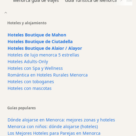
Menorca guia de viajes
Guía Turística de Menorca
Men
Shopping
Traslados
Transporte
Hoteles y alojamiento
Alquiler
de
Hoteles Boutique de Mahon
bicicletas
Hoteles Boutique de Ciutadella
Hoteles Boutique de Alaior / Alayor
Alquiler
Hoteles de lujo menorca 5 estrellas
de
Hoteles Adults-Only
Standup
Hoteles con Spa y Wellness
Paddle
Romántica en Hoteles Rurales Menorca
Alquiler
Hoteles con toboganes
de
Hoteles con mascotas
kayaks
Alquiler
de
Guías populares
barcos
Dónde alojarse en Menorca: mejores zonas y hoteles
Alquiler
Menorca con niños: dónde alojarse (hoteles)
de
Los Mejores Hoteles para Parejas en Menorca
barcos