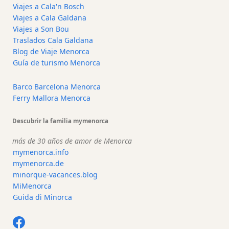
Viajes a Cala'n Bosch
Alquiler
Viajes a Cala Galdana
de
Viajes a Son Bou
vehículos
Traslados Cala Galdana
Menorca
Blog de Viaje Menorca
Experiencias
Guía de turismo Menorca
Servicios
Barco Barcelona Menorca
de
Ferry Mallora Menorca
movilidad
Club
Descubrir la familia mymenorca
Deportivo
Golf
más de 30 años de amor de Menorca
mymenorca.info
Shows
mymenorca.de
Eventos
minorque-vacances.blog
anuales
MiMenorca
Guida di Minorca