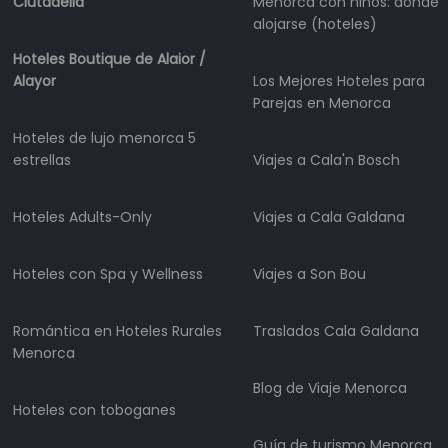
Ciutadella
Menorca con niños: dónde
Alquiler
alojarse (hoteles)
de
barcos
Hoteles Boutique de Alaior /
Alayor
Los Mejores Hoteles para
Alquiler
Parejas en Menorca
de
vehículos
Hoteles de lujo menorca 5
estrellas
Viajes a Cala'n Bosch
Menorca
Experiencias
Servicios
Hoteles Adults-Only
Viajes a Cala Galdana
de
movilidad
Hoteles con Spa y Wellness
Viajes a Son Bou
Club
Deportivo
Romántica en Hoteles Rurales
Traslados Cala Galdana
Golf
Menorca
Shows
Blog de Viaje Menorca
Eventos
Hoteles con toboganes
anuales
Guía de turismo Menorca