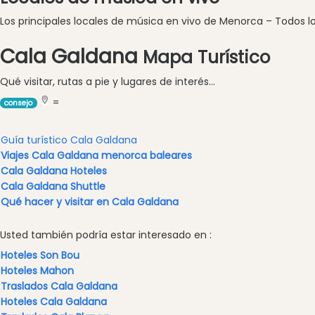
en
barco
Los principales locales de música en vivo de Menorca – Todos los
Café
Cala Galdana
Mapa Turístico
y
Bar
Qué visitar, rutas a pie y lugares de interés...
Alimentos
=
consejo
y
Bebidas
Guía turístico Cala Galdana
Cultura
Viajes Cala Galdana menorca baleares
Para
Cala Galdana Hoteles
niños
Cala Galdana Shuttle
Música
Qué hacer y visitar en Cala Galdana
en
vivo
Usted también podría estar interesado en :
Discoteca
Hoteles Son Bou
Hoteles Mahon
Terrazas
Traslados Cala Galdana
Chiringuitos
Hoteles Cala Galdana
y