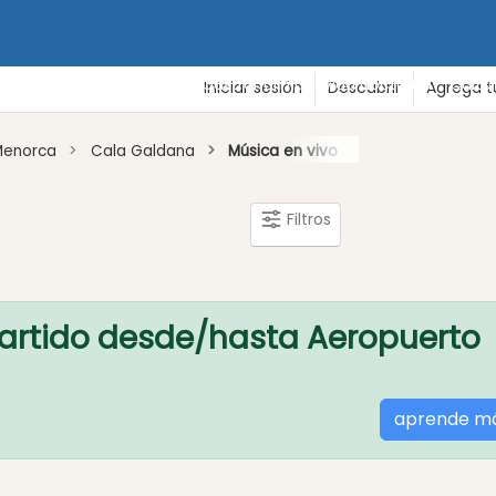
de vacaciones
Playas
Gastronomía - Vida nocturna - Cultu
Iniciar sesión
Descubrir
Agrega t
Menorca
Cala Galdana
Música en vivo
Filtros
artido desde/hasta Aeropuerto
aprende m