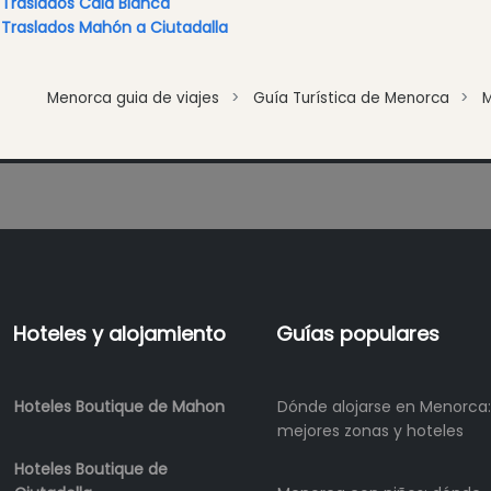
Traslados Cala Blanca
Beach
Traslados Mahón a Ciutadalla
Clubs
Shopping
Menorca guia de viajes
Guía Turística de Menorca
Traslados
Transporte
Alquiler
de
bicicletas
Alquiler
de
Standup
Paddle
Hoteles y alojamiento
Guías populares
Alquiler
de
kayaks
Hoteles Boutique de Mahon
Dónde alojarse en Menorca:
Alquiler
mejores zonas y hoteles
de
Hoteles Boutique de
barcos