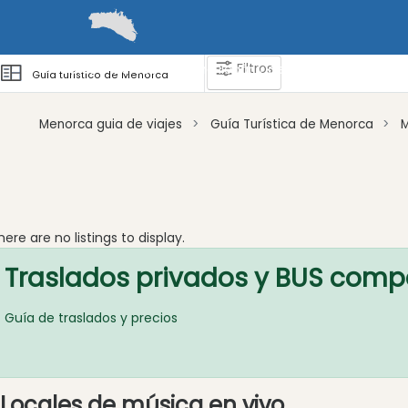
Filtros
Guías
Barcos
Cómo llegar y desplazarse
Zonas 
Guía turístico de Menorca
Menorca guia de viajes
Guía Turística de Menorca
Atraccion
Actividad
Empresa
here are no listings to display.
Tour
Traslados privados y BUS comp
y
Excursione
Guía de traslados y precios
Parque
acuático
Restaurante
Excursion
Locales de música en vivo