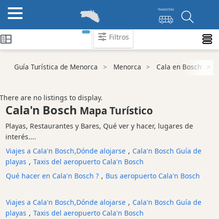
Filtros
Guía Turística de Menorca
Menorca
Cala en Bosch
S
Atraccion
Actividad
Empresa
There are no listings to display.
Cala'n Bosch
Tour
Mapa Turístico
y
Playas, Restaurantes y Bares, Qué ver y hacer, lugares de
Excursione
interés....
Parque
Viajes a Cala'n Bosch,Dónde alojarse
,
Cala'n Bosch Guía de
acuático
playas
,
Taxis del aeropuerto Cala'n Bosch
Restaurante
Qué hacer en Cala'n Bosch ?
,
Bus aeropuerto Cala'n Bosch
Excursion
en
Viajes a Cala'n Bosch,Dónde alojarse
,
Cala'n Bosch Guía de
barco
playas
,
Taxis del aeropuerto Cala'n Bosch
Café