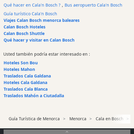
Qué hacer en Cala'n Bosch ?
,
Bus aeropuerto Cala'n Bosch
y
Bar
Guía turístico Cala'n Bosch
Viajes Calan Bosch menorca baleares
Alimentos
Calan Bosch Hoteles
y
Calan Bosch Shuttle
Bebidas
Qué hacer y visitar en Calan Bosch
Cultura
Para
Usted también podría estar interesado en :
niños
Hoteles Son Bou
Música
Hoteles Mahon
en
Traslados Cala Galdana
vivo
Hoteles Cala Galdana
Discoteca
Traslados Cala Blanca
Traslados Mahón a Ciutadalla
Terrazas
Chiringuitos
y
Guía Turística de Menorca
Menorca
Cala en Bosch
S
Beach
Clubs