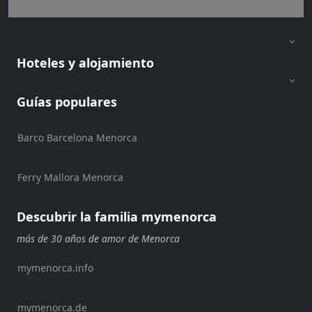
Shopping
Traslados
Transporte
Hoteles y alojamiento
Alquiler
de
bicicletas
Guías populares
Alquiler
de
Barco Barcelona Menorca
Standup
Paddle
Ferry Mallora Menorca
Alquiler
de
kayaks
Descubrir la familia mymenorca
Alquiler
más de 30 años de amor de Menorca
de
barcos
mymenorca.info
Alquiler
de
mymenorca.de
barcos