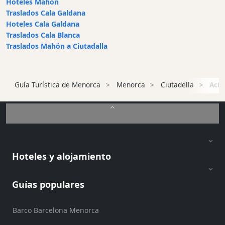
Discoteca
Hoteles Mahon
Traslados Cala Galdana
Terrazas
Hoteles Cala Galdana
Chiringuitos
Traslados Cala Blanca
y
Traslados Mahón a Ciutadalla
Beach
Clubs
Shopping
Guía Turística de Menorca
Menorca
Ciutadella
Acti
Traslados
Transporte
Alquiler
de
bicicletas
Hoteles y alojamiento
Alquiler
de
Standup
Guías populares
Paddle
Alquiler
Barco Barcelona Menorca
de