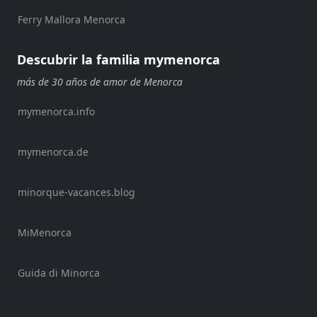
kayaks
Ferry Mallora Menorca
Alquiler
de
barcos
Descubrir la familia mymenorca
Alquiler
más de 30 años de amor de Menorca
de
barcos
mymenorca.info
Alquiler
de
mymenorca.de
vehículos
Menorca
minorque-vacances.blog
Experiencias
Servicios
de
MiMenorca
movilidad
Club
Guida di Minorca
Deportivo
Golf