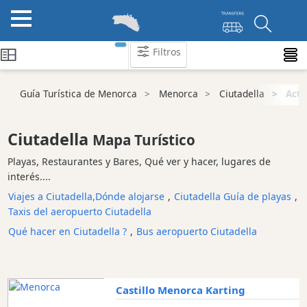
Filtros
Guía Turística de Menorca
Menorca
Ciutadella
Acti
Atraccion
Actividad
Empresa
Ciutadella
Mapa Turístico
centro
Playas, Restaurantes y Bares, Qué ver y hacer, lugares de
de
interés....
buceo
Viajes a Ciutadella,Dónde alojarse
,
Ciutadella Guía de playas
,
Deportes
Taxis del aeropuerto Ciutadella
acuáticos
Qué hacer en Ciutadella ?
,
Bus aeropuerto Ciutadella
Equitación
Tour
y
Excursione
Castillo Menorca Karting
Parque