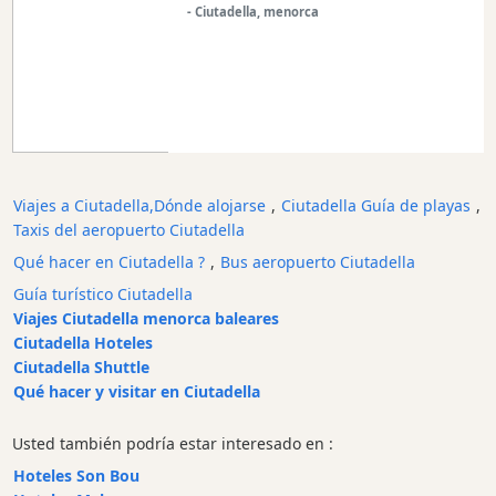
- Ciutadella, menorca
acuático
Restaurante
Excursion
en
barco
Café
y
Viajes a Ciutadella,Dónde alojarse
,
Ciutadella Guía de playas
,
Bar
Taxis del aeropuerto Ciutadella
Alimentos
Qué hacer en Ciutadella ?
,
Bus aeropuerto Ciutadella
y
Guía turístico Ciutadella
Bebidas
Viajes Ciutadella menorca baleares
Cultura
Ciutadella Hoteles
Para
Ciutadella Shuttle
niños
Qué hacer y visitar en Ciutadella
Música
en
Usted también podría estar interesado en :
vivo
Hoteles Son Bou