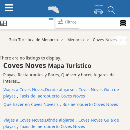
Filtros
Guía Turística de Menorca
Menorca
Coves Noves
Ch
Atraccion
Actividad
Empresa
There are no listings to display.
Coves Noves
Tour
Mapa Turístico
y
Playas, Restaurantes y Bares, Qué ver y hacer, lugares de
Excursione
interés....
Parque
Viajes a Coves Noves,Dónde alojarse
,
Coves Noves Guía de
acuático
playas
,
Taxis del aeropuerto Coves Noves
Restaurante
Qué hacer en Coves Noves ?
,
Bus aeropuerto Coves Noves
Excursion
en
Viajes a Coves Noves,Dónde alojarse
,
Coves Noves Guía de
barco
playas
,
Taxis del aeropuerto Coves Noves
Café