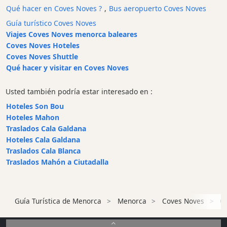
Qué hacer en Coves Noves ?
,
Bus aeropuerto Coves Noves
y
Bar
Guía turístico Coves Noves
Viajes Coves Noves menorca baleares
Alimentos
Coves Noves Hoteles
y
Coves Noves Shuttle
Bebidas
Qué hacer y visitar en Coves Noves
Cultura
Para
Usted también podría estar interesado en :
niños
Hoteles Son Bou
Música
Hoteles Mahon
en
Traslados Cala Galdana
vivo
Hoteles Cala Galdana
Discoteca
Traslados Cala Blanca
Traslados Mahón a Ciutadalla
Terrazas
Chiringuitos
y
Guía Turística de Menorca
Menorca
Coves Noves
Ch
Beach
Clubs