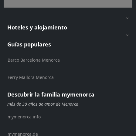
Shopping
Traslados
Transporte
Hoteles y alojamiento
Alquiler
de
bicicletas
Guías populares
Alquiler
de
Barco Barcelona Menorca
Standup
Paddle
Ferry Mallora Menorca
Alquiler
de
kayaks
Descubrir la familia mymenorca
Alquiler
más de 30 años de amor de Menorca
de
barcos
mymenorca.info
Alquiler
de
mymenorca.de
barcos