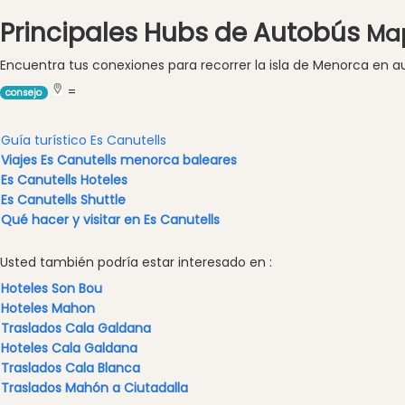
en
Principales Hubs de Autobús
barco
Map
Café
Encuentra tus conexiones para recorrer la isla de Menorca en a
y
=
Bar
consejo
Alimentos
y
Guía turístico Es Canutells
Bebidas
Viajes Es Canutells menorca baleares
Es Canutells Hoteles
Cultura
Es Canutells Shuttle
Para
Qué hacer y visitar en Es Canutells
niños
Música
Usted también podría estar interesado en :
en
Hoteles Son Bou
vivo
Hoteles Mahon
Discoteca
Traslados Cala Galdana
Hoteles Cala Galdana
Terrazas
Traslados Cala Blanca
Chiringuitos
Traslados Mahón a Ciutadalla
y