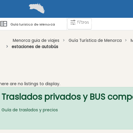
Filtros
Guías
Barcos
Cómo llegar y desplazarse
Zonas 
Guía turístico de Menorca
Menorca guia de viajes
Guía Turística de Menorca
estaciones de autobús
Atraccion
Actividad
Empresa
Tour
here are no listings to display.
y
Traslados privados y BUS comp
Excursione
Parque
Guía de traslados y precios
acuático
Restaurante
Excursion