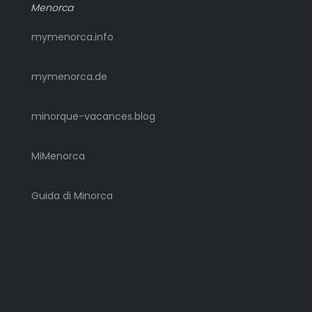
Menorca
mymenorca.info
mymenorca.de
minorque-vacances.blog
MiMenorca
Guida di Minorca