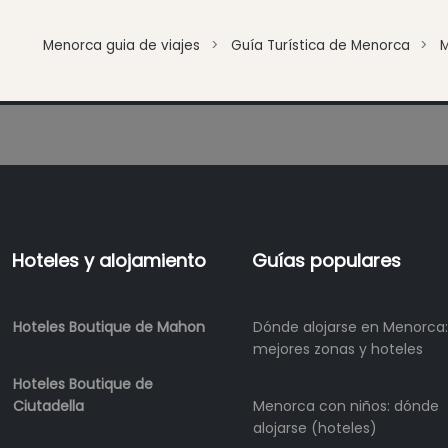
Beach
Clubs
Menorca guia de viajes
Guía Turística de Menorca
Shopping
Traslados
Transporte
Taxi
acuático
estacione
de
autobús
Hoteles y alojamiento
Guías populares
Muelle
del
ferry
Hoteles Boutique de Mahon
Dónde alojarse en Menorca:
Alquiler
mejores zonas y hoteles
de
Hoteles Boutique de
bicicletas
Ciutadella
Menorca con niños: dónde
Alquiler
alojarse (hoteles)
de