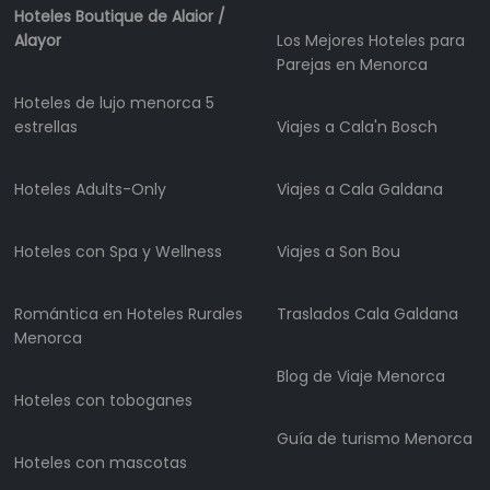
Standup
Hoteles Boutique de Alaior /
Paddle
Alayor
Los Mejores Hoteles para
Parejas en Menorca
Alquiler
de
Hoteles de lujo menorca 5
kayaks
estrellas
Viajes a Cala'n Bosch
Alquiler
de
Hoteles Adults-Only
Viajes a Cala Galdana
barcos
Alquiler
Hoteles con Spa y Wellness
Viajes a Son Bou
de
barcos
Alquiler
Romántica en Hoteles Rurales
Traslados Cala Galdana
de
Menorca
vehículos
Blog de Viaje Menorca
Menorca
Hoteles con toboganes
Experiencias
Guía de turismo Menorca
Servicios
Hoteles con mascotas
de