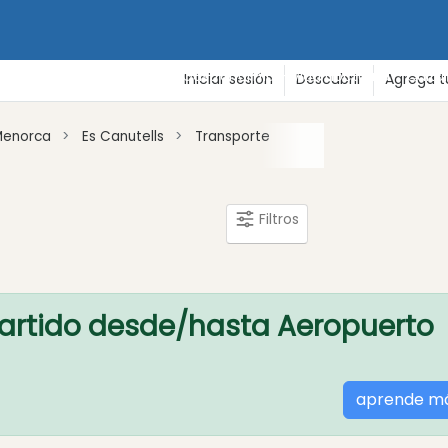
de vacaciones
Playas
Gastronomía - Vida nocturna - Cultu
Iniciar sesión
Descubrir
Agrega t
Menorca
Es Canutells
Transporte
Filtros
artido desde/hasta Aeropuerto
aprende m