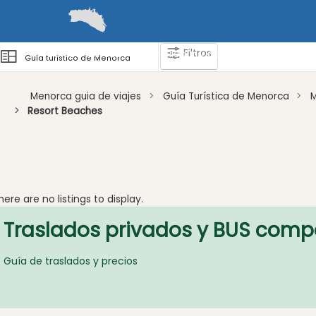
Filtros
Guías
Barcos
Cómo llegar y desplazarse
Zonas 
Guía turístico de Menorca
Menorca guia de viajes
Guía Turística de Menorca
Resort Beaches
Atraccion
Playa
Resort
Beach
here are no listings to display.
Playa
Traslados privados y BUS comp
Vírgene
Actividad
Guía de traslados y precios
Empresa
Tour
y