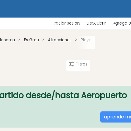
de vacaciones
Playas
Gastronomía - Vida nocturna - Cultu
Iniciar sesión
Descubrir
Agrega t
Menorca
Es Grau
Atracciones
Playas
Filtros
artido desde/hasta Aeropuerto
aprende m