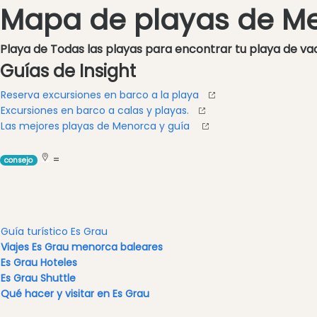
Excursione
Mapa de playas de M
Parque
acuático
Playa de Todas las playas para encontrar tu playa de vaca
Restaurante
Guías de Insight
Excursion
Reserva excursiones en barco a la playa
en
Excursiones en barco a calas y playas.
barco
Las mejores playas de Menorca y guía
Café
y
=
consejo
Bar
Alimentos
y
Bebidas
Guía turístico Es Grau
Cultura
Viajes Es Grau menorca baleares
Para
Es Grau Hoteles
niños
Es Grau Shuttle
Qué hacer y visitar en Es Grau
Música
en