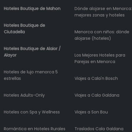
Alquiler
de
Hoteles Boutique de Mahon
Dónde alojarse en Menorca:
kayaks
mejores zonas y hoteles
Alquiler
Hoteles Boutique de
de
Ciutadella
Menorca con niños: dónde
barcos
alojarse (hoteles)
Alquiler
Hoteles Boutique de Alaior /
de
Alayor
Los Mejores Hoteles para
barcos
Parejas en Menorca
Alquiler
de
Hoteles de lujo menorca 5
vehículos
estrellas
Viajes a Cala'n Bosch
Menorca
Experiencias
Hoteles Adults-Only
Viajes a Cala Galdana
Servicios
de
Hoteles con Spa y Wellness
Viajes a Son Bou
movilidad
Club
Romántica en Hoteles Rurales
Traslados Cala Galdana
Deportivo