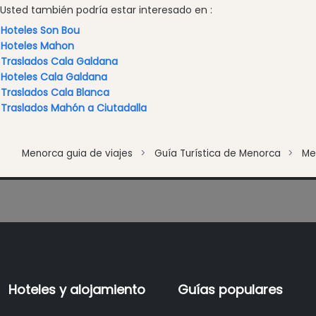
vivo
Usted también podría estar interesado en :
Discoteca
Hoteles Son Bou
Hoteles Mahon
Terrazas
Traslados Cala Galdana
Chiringuitos
Hoteles Cala Galdana
y
Traslados Cala Blanca
Beach
Traslados Mahón a Ciutadalla
Clubs
Shopping
Menorca guia de viajes
Guía Turística de Menorca
Me
Traslados
Transporte
Alquiler
de
bicicletas
Alquiler
de
Standup
Hoteles y alojamiento
Guías populares
Paddle