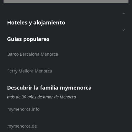
Shopping
Traslados
Transporte
Hoteles y alojamiento
Alquiler
de
Guías populares
bicicletas
Alquiler
de
Barco Barcelona Menorca
Standup
Paddle
Ferry Mallora Menorca
Alquiler
de
Descubrir la familia mymenorca
kayaks
más de 30 años de amor de Menorca
Alquiler
de
mymenorca.info
barcos
Alquiler
de
mymenorca.de
barcos