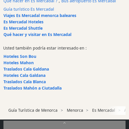
Qué hacer en Es Mercadal ?
,
Bus aeropuerto Es Mercadal
y
Guía turístico Es Mercadal
Bar
Viajes Es Mercadal menorca baleares
Alimentos
Es Mercadal Hoteles
y
Es Mercadal Shuttle
Bebidas
Qué hacer y visitar en Es Mercadal
Cultura
Usted también podría estar interesado en :
Para
niños
Hoteles Son Bou
Hoteles Mahon
Música
Traslados Cala Galdana
en
Hoteles Cala Galdana
vivo
Traslados Cala Blanca
Discoteca
Traslados Mahón a Ciutadalla
Terrazas
Chiringuitos
y
Guía Turística de Menorca
Menorca
Es Mercadal
Al
Beach
Clubs