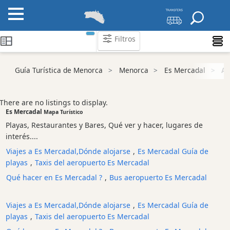
Filtros
Guía Turística de Menorca
Menorca
Es Mercadal
Al
Atraccion
Actividad
Empresa
There are no listings to display.
Es Mercadal
Tour
Mapa Turístico
y
Playas, Restaurantes y Bares, Qué ver y hacer, lugares de
Excursione
interés....
Parque
Viajes a Es Mercadal,Dónde alojarse
,
Es Mercadal Guía de
acuático
playas
,
Taxis del aeropuerto Es Mercadal
Restaurante
Qué hacer en Es Mercadal ?
,
Bus aeropuerto Es Mercadal
Excursion
en
Viajes a Es Mercadal,Dónde alojarse
,
Es Mercadal Guía de
barco
playas
,
Taxis del aeropuerto Es Mercadal
Café