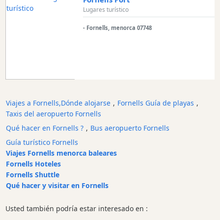
Lugares turístico
Beach
Clubs
- Fornells, menorca 07748
Shopping
Traslados
Transporte
Alquiler
de
bicicletas
Viajes a Fornells,Dónde alojarse
,
Fornells Guía de playas
,
Alquiler
Taxis del aeropuerto Fornells
de
Qué hacer en Fornells ?
,
Bus aeropuerto Fornells
Standup
Guía turístico Fornells
Paddle
Viajes Fornells menorca baleares
Alquiler
Fornells Hoteles
de
Fornells Shuttle
kayaks
Qué hacer y visitar en Fornells
Alquiler
de
Usted también podría estar interesado en :
barcos