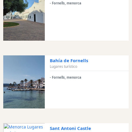
- Fornells, menorca
interés
Monumento
antiguo
Edificios
históricos
Puerto
y
puerto
Bahía de Fornells
deportivo
Lugares turístico
Actividad
Empresa
- Fornells, menorca
Tour
y
Excursione
Parque
acuático
Restaurante
Sant Antoni Castle
Excursion