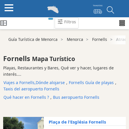
Filtros
Guía Turística de Menorca
Menorca
Fornells
Atracc
Atraccion
Parque
Natural
Fornells
Mapa Turístico
Atracción
Playas, Restaurantes y Bares, Qué ver y hacer, lugares de
turística
interés....
Mirador
Viajes a Fornells,Dónde alojarse
,
Fornells Guía de playas
,
Playa
Taxis del aeropuerto Fornells
Lugares
Qué hacer en Fornells ?
,
Bus aeropuerto Fornells
de
interés
y
lugares
Plaça de l’Església Fornells
de