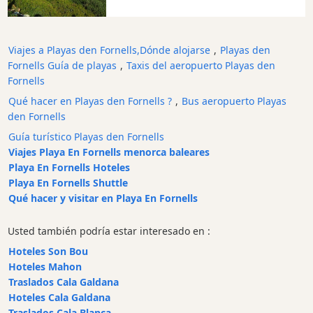
Discoteca
Terrazas
Chiringuitos
Viajes a Playas den Fornells,Dónde alojarse
,
Playas den
y
Fornells Guía de playas
,
Taxis del aeropuerto Playas den
Beach
Fornells
Clubs
Qué hacer en Playas den Fornells ?
,
Bus aeropuerto Playas
Shopping
den Fornells
Traslados
Guía turístico Playas den Fornells
Viajes Playa En Fornells menorca baleares
Transporte
Playa En Fornells Hoteles
Alquiler
Playa En Fornells Shuttle
de
Qué hacer y visitar en Playa En Fornells
bicicletas
Alquiler
Usted también podría estar interesado en :
de
Hoteles Son Bou
Standup
Hoteles Mahon
Paddle
Traslados Cala Galdana
Alquiler
Hoteles Cala Galdana
de
Traslados Cala Blanca