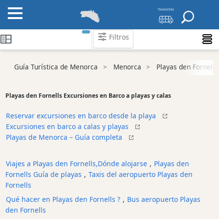
Filtros
Guía Turística de Menorca
Menorca
Playas den Fornells
Atraccion
Playa
Playas den Fornells Excursiones en Barco a playas y calas
Resort
Beach
Reservar excursiones en barco desde la playa
Playa
Excursiones en barco a calas y playas
Vírgene
Playas de Menorca – Guía completa
Lugares
de
Viajes a Playas den Fornells,Dónde alojarse
,
Playas den
interés
Fornells Guía de playas
,
Taxis del aeropuerto Playas den
y
Fornells
lugares
de
Qué hacer en Playas den Fornells ?
,
Bus aeropuerto Playas
interés
den Fornells