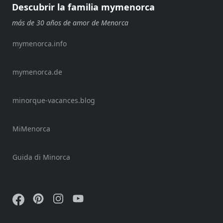
Descubrir la familia mymenorca
Shows
más de 30 años de amor de Menorca
Eventos
anuales
mymenorca.info
mymenorca.de
Location
minorque-vacances.blog
MiMenorca
Submit
Guida di Minorca