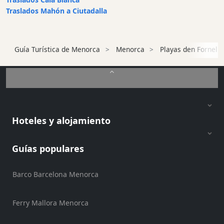
kayaks
Traslados Mahón a Ciutadalla
Alquiler
de
barcos
Guía Turística de Menorca
Menorca
Playas den Fornells
Alquiler
de
barcos
Alquiler
de
vehículos
Hoteles y alojamiento
Menorca
Experiencias
Guías populares
Servicios
de
Barco Barcelona Menorca
movilidad
Club
Ferry Mallora Menorca
Deportivo
Golf