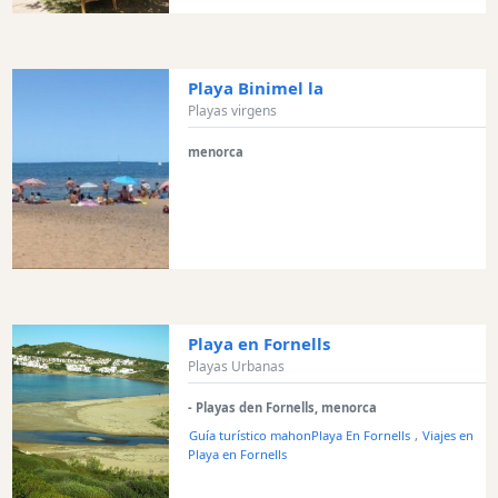
Parque
acuático
Restaurante
Playa Binimel la
Excursion
Playas virgens
en
barco
menorca
Café
y
Bar
Alimentos
y
Bebidas
Playa en Fornells
Cultura
Playas Urbanas
Para
niños
- Playas den Fornells, menorca
Música
Guía turístico mahonPlaya En Fornells
,
Viajes en
Playa en Fornells
en
vivo