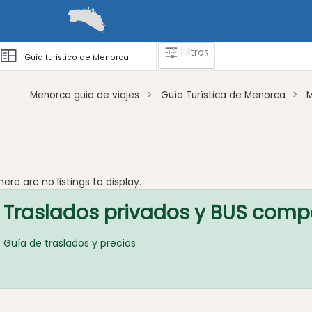
Filtros
Guías
Barcos
Cómo llegar y desplazarse
Zonas 
Guía turístico de Menorca
Menorca guia de viajes
Guía Turística de Menorca
Atraccion
Actividad
Empresa
here are no listings to display.
Tour
Traslados privados y BUS comp
y
Excursione
Guía de traslados y precios
Parque
acuático
Restaurante
Excursion