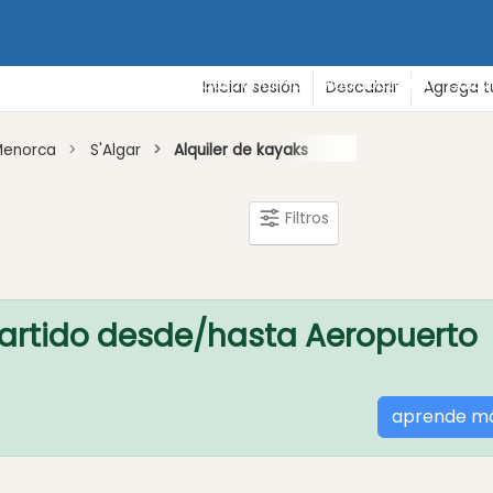
de vacaciones
Playas
Gastronomía - Vida nocturna - Cultu
Iniciar sesión
Descubrir
Agrega t
Menorca
S'Algar
Alquiler de kayaks
Filtros
artido desde/hasta Aeropuerto
aprende m