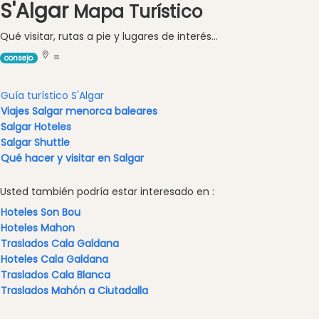
S'Algar
en
Mapa Turístico
barco
Qué visitar, rutas a pie y lugares de interés...
Café
=
y
consejo
Bar
Alimentos
Guía turístico S'Algar
y
Viajes Salgar menorca baleares
Bebidas
Salgar Hoteles
Salgar Shuttle
Cultura
Qué hacer y visitar en Salgar
Para
niños
Usted también podría estar interesado en :
Música
Hoteles Son Bou
en
Hoteles Mahon
vivo
Traslados Cala Galdana
Discoteca
Hoteles Cala Galdana
Traslados Cala Blanca
Terrazas
Traslados Mahón a Ciutadalla
Chiringuitos
y