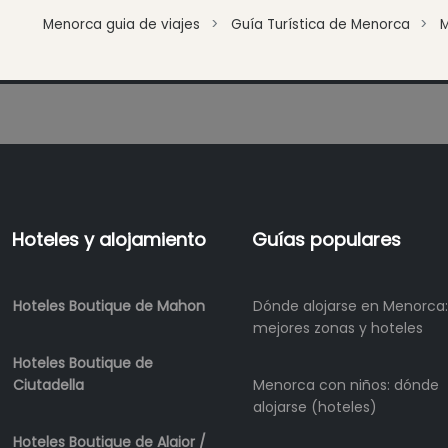
Beach
Menorca guia de viajes
Guía Turística de Menorca
Clubs
Shopping
Traslados
Transporte
Alquiler
de
bicicletas
Alquiler
Hoteles y alojamiento
Guías populares
de
Standup
Paddle
Hoteles Boutique de Mahon
Dónde alojarse en Menorca:
Alquiler
mejores zonas y hoteles
de
kayaks
Hoteles Boutique de
Ciutadella
Menorca con niños: dónde
Alquiler
alojarse (hoteles)
de
barcos
Hoteles Boutique de Alaior /