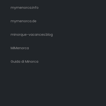
mymenorca.info
mymenorca.de
minorque-vacances.blog
MiMenorca
Guida di Minorca