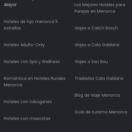
Alquiler
Alayor
Los Mejores Hoteles para
de
Parejas en Menorca
barcos
Hoteles de lujo menorca 5
Alquiler
estrellas
Viajes a Cala'n Bosch
de
vehículos
Hoteles Adults-Only
Viajes a Cala Galdana
Menorca
Experiencias
Hoteles con Spa y Wellness
Viajes a Son Bou
Servicios
de
movilidad
Romántica en Hoteles Rurales
Traslados Cala Galdana
Club
Menorca
Deportivo
Blog de Viaje Menorca
Golf
Hoteles con toboganes
Shows
Guía de turismo Menorca
Eventos
Hoteles con mascotas
anuales