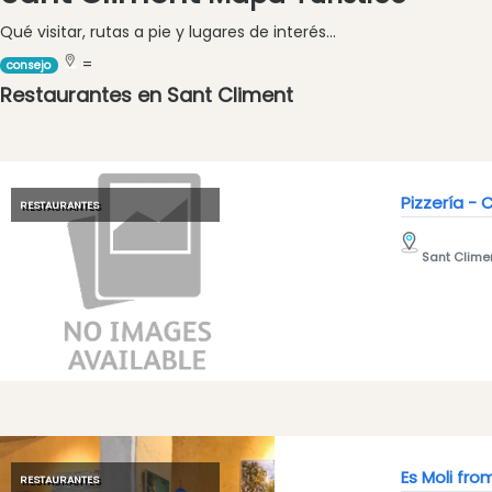
y
Qué visitar, rutas a pie y lugares de interés...
vegano
=
Excursion
consejo
en
Restaurantes en Sant Climent
barco
Café
y
Bar
Pizzería - 
RESTAURANTES
Alimentos
y
Sant Clime
Bebidas
Cultura
Para
niños
Música
en
vivo
Discoteca
Es Moli fro
RESTAURANTES