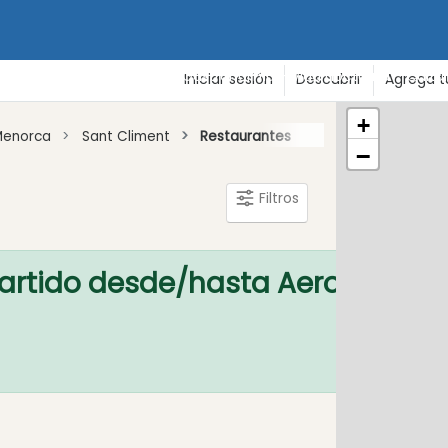
de vacaciones
Playas
Gastronomía - Vida nocturna - Cultu
Iniciar sesión
Descubrir
Agrega t
+
Menorca
Sant Climent
Restaurantes
−
Filtros
artido desde/hasta Aeropuerto
aprende m