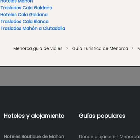
Hoteles Mahon
Eventos
Traslados Cala Galdana
anuales
Hoteles Cala Galdana
Traslados Cala Blanca
Traslados Mahón a Ciutadalla
Location
Menorca guia de viajes
Guía Turística de Menorca
Submit
Hoteles y alojamiento
Guías populares
Hoteles Boutique de Mahon
Dónde alojarse en Menorca: