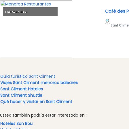
Alquiler
de
Cafè des P
RESTAURANTES
barcos
Alquiler
Sant Clime
de
barcos
Alquiler
de
vehículos
Menorca
Experiencias
Guía turístico Sant Climent
Servicios
Viajes Sant Climent menorca baleares
de
Sant Climent Hoteles
movilidad
Sant Climent Shuttle
Qué hacer y visitar en Sant Climent
Club
Deportivo
Usted también podría estar interesado en :
Golf
Hoteles Son Bou
Shows