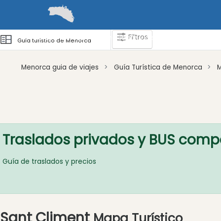
Filtros
Guías
Barcos
Cómo llegar y desplazarse
Zonas 
Guía turístico de Menorca
Menorca guia de viajes
Guía Turística de Menorca
Atraccion
Actividad
Empresa
Traslados privados y BUS comp
Tour
y
Excursione
Guía de traslados y precios
Parque
acuático
Restaurante
Sant Climent
Vegetariano
Mapa Turístico