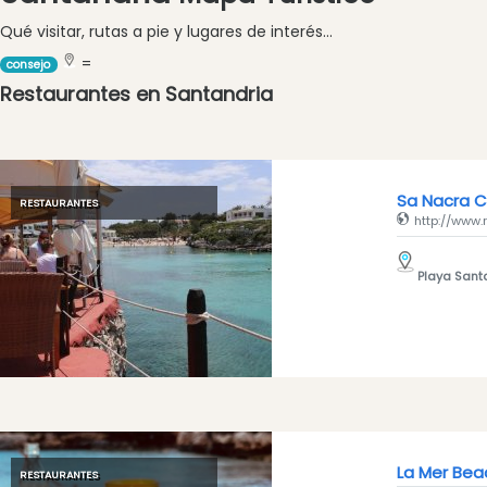
y
Qué visitar, rutas a pie y lugares de interés...
vegano
=
Excursion
consejo
en
Restaurantes en Santandria
barco
Café
y
Bar
Sa Nacra 
RESTAURANTES
Alimentos
http://www
y
Bebidas
Playa Sant
Cultura
Para
niños
Música
en
vivo
Discoteca
La Mer Bea
RESTAURANTES