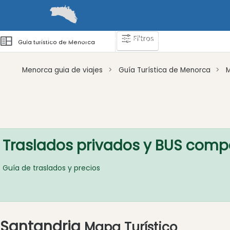
Filtros
Guías
Barcos
Cómo llegar y desplazarse
Zonas 
Guía turístico de Menorca
Menorca guia de viajes
Guía Turística de Menorca
Atraccion
Actividad
Empresa
Traslados privados y BUS comp
Tour
y
Excursione
Guía de traslados y precios
Parque
acuático
Restaurante
Santandria
Vegetariano
Mapa Turístico