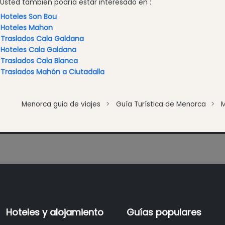
Usted también podría estar interesado en :
Hoteles Son Bou
Hoteles Mahon
Traslados Cala Galdana
Hoteles Cala Galdana
Traslados Cala Blanca
Traslados Mahón a Ciutadalla
Menorca guia de viajes
Guía Turística de Menorca
Hoteles y alojamiento
Guías populares