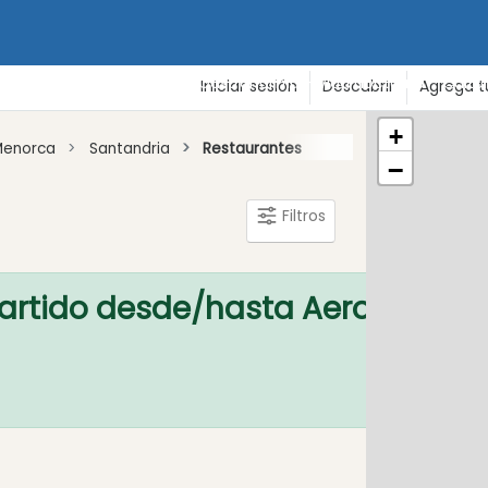
de vacaciones
Playas
Gastronomía - Vida nocturna - Cultu
Iniciar sesión
Descubrir
Agrega t
+
Menorca
Santandria
Restaurantes
−
Filtros
artido desde/hasta Aeropuerto
aprende m