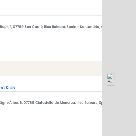
Rupit, 1, 07769 Son Carrió, Illes Balears, Spain
- Santandria, menorca
s Kids
Signe Àries, 6, 07769 Ciutadella de Menorca, Illes Balears, Spain
- Santandria, 