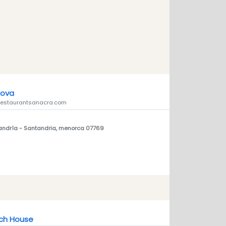
Cova
.restaurantsanacra.com
andría
- Santandria, menorca 07769
ch House